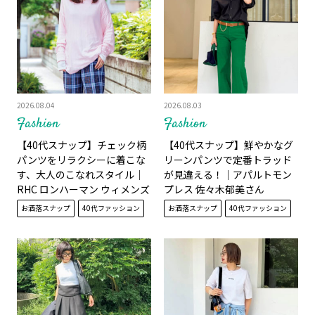
2026.08.04
2026.08.03
Fashion
Fashion
【40代スナップ】チェック柄
【40代スナップ】鮮やかなグ
パンツをリラクシーに着こな
リーンパンツで定番トラッド
す、大人のこなれスタイル｜
が見違える！｜アパルトモン
RHC ロンハーマン ウィメンズ
プレス 佐々木郁美さん
バイヤー 青木玲子さん
お洒落スナップ
40代ファッション
お洒落スナップ
40代ファッション