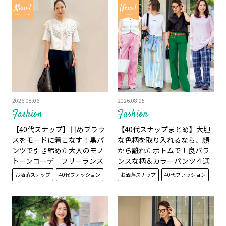
2026.08.06
2026.08.05
Fashion
Fashion
【40代スナップ】甘めブラウ
【40代スナップまとめ】大胆
スをモードに着こなす！黒パ
な色柄を取り入れるなら、顔
ンツで引き締めた大人のモノ
から離れたボトムで！良バラ
トーンコーデ｜フリーランス
ンスな柄＆カラーパンツ４選
PR 中山真梨子さん
お洒落スナップ
40代ファッション
お洒落スナップ
40代ファッション