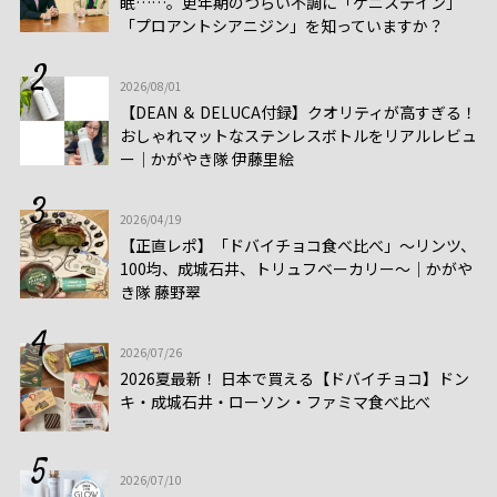
眠……。更年期のつらい不調に「ゲニステイン」
「プロアントシアニジン」を知っていますか？
2026/08/01
【DEAN ＆ DELUCA付録】クオリティが高すぎる！
おしゃれマットなステンレスボトルをリアルレビュ
ー│かがやき隊 伊藤里絵
2026/04/19
【正直レポ】「ドバイチョコ食べ比べ」～リンツ、
100均、成城石井、トリュフベーカリー～｜かがや
き隊 藤野翠
2026/07/26
2026夏最新！ 日本で買える【ドバイチョコ】ドン
キ・成城石井・ローソン・ファミマ食べ比べ
2026/07/10