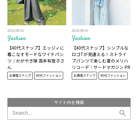
2026.08.02
2026.08.01
Fashion
Fashion
【40代スナップ】エッジィに
【40代スナップ】シンプルな
着こなすモードなワイドパン
ロゴTが見違える！ストライ
ツ｜かがやき隊 高本有理子さ
プパンツで楽しむ夏のメリハ
ん
リコーデ｜サードマガジン PR
藤田飛鳥さん
お洒落スナップ
40代ファッション
お洒落スナップ
40代ファッション
サイト内を検索