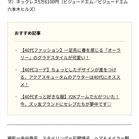
マ）ネックレス5万6100円（ビジュードエム／ビジュードエム
六本木ヒルズ）
おすすめ記事
【40代ファッション】一足先に春を感じる「オーラ
リー」のグラデスタイルが可愛い！
【40代コーデ】ちょっとしたデザインが差をつけ
る、アクアスキュータムのアウターは40代にオスス
メ！
【40代ずっと好きな服】Y2Kブームで火がついた！
今、ズッ友ブランドにセレブたちが夢中です♡
撮影＝金谷章平、スタイリング＝石関靖子、ヘア＆メイク＝野