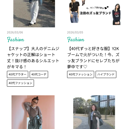
2026/03/06
2026/03/05
Fashion
Fashion
【スナップ】大人のデニムジ
【40代ずっと好きな服】Y2K
ャケットの正解はショート
ブームで火がついた！今、ズ
丈！抜け感のあるシルエット
ッ友ブランドにセレブたちが
がキマる！
夢中です♡
40代アウター
40代コーデ
40代ファッション
ハイブランド
40代ファッション