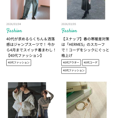
2026/03/04
2026/03/05
Fashion
Fashion
40代が求めるらくちん＆洒落
【スナップ】春の寒暖差対策
感はジャンプスーツで！ 今か
は「HERMES」のスカーフ
ら4月までスイッチ着まわし！
で！コーデをシックにぐっと
【40代ファッション】
格上げ
40代ファッション
40代アウター
40代コーデ
40代ファッション