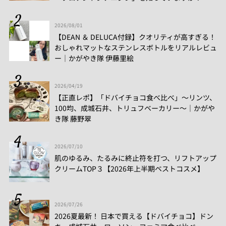
2026/08/01
【DEAN ＆ DELUCA付録】クオリティが高すぎる！
おしゃれマットなステンレスボトルをリアルレビュ
ー│かがやき隊 伊藤里絵
2026/04/19
【正直レポ】「ドバイチョコ食べ比べ」～リンツ、
100均、成城石井、トリュフベーカリー～｜かがや
き隊 藤野翠
2026/07/10
肌のゆるみ、たるみに終止符を打つ、リフトアップ
クリームTOP３【2026年上半期ベストコスメ】
2026/07/26
2026夏最新！ 日本で買える【ドバイチョコ】ドン