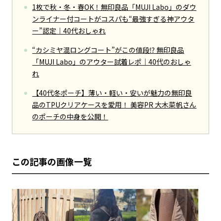
1枚で秋・冬・春OK！無印良品「MUJI Labo」のダウ
ンライナー付コートがコスパも“最強すぎる神アウタ
ー”認定｜40代おしゃれ
“カシミヤ混ロングコート”がこの値段⁉ 無印良品
「MUJI Labo」のアウター試着レポ｜40代のおしゃ
れ
【40代冬ポーチ】薄い・軽い・安いが魅力の無印良
品のTPUクリアケースを愛用！ 美容PR 大木菜帆さん
のポーチの中身を公開！
この記事の画像一覧