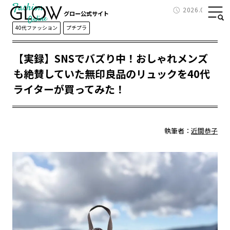
Fashion
2026.04.03
グロー公式サイト
40代ファッション
プチプラ
【実録】SNSでバズり中！おしゃれメンズ
も絶賛していた無印良品のリュックを40代
ライターが買ってみた！
執筆者：
近間恭子