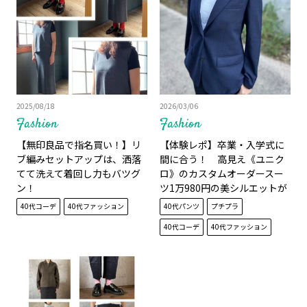
2025/08/18
2026/03/06
Fashion
Fashion
【無印良品で指名買い！】リ
【体験レポ】卒業・入学式に
ブ編みセットアップは、洒落
間に合う！ 高見え《ユニク
てて洗えて着回し力もバツグ
ロ》のカスタムオーダースー
ン！
ツ1万980円の美シルエットが
40代にオススメの理由
40代コーデ
40代ファッション
40代パンツ
プチプラ
40代コーデ
40代ファッション