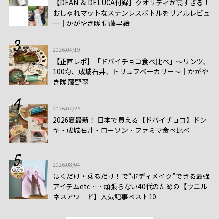
【DEAN ＆ DELUCA付録】クオリティが高すぎる！
おしゃれマットなステンレスボトルをリアルレビュ
ー│かがやき隊 伊藤里絵
2026/04/19
【正直レポ】「ドバイチョコ食べ比べ」～リンツ、
100均、成城石井、トリュフベーカリー～｜かがや
き隊 藤野翠
2026/07/26
2026夏最新！ 日本で買える【ドバイチョコ】ドン
キ・成城石井・ローソン・ファミマ食べ比べ
2026/08/04
はくだけ・乗るだけ！で“ボディメイク”できる最強
アイテムetc……頑張らない40代のための【ウエル
ネスアワード】人気記事ベスト10