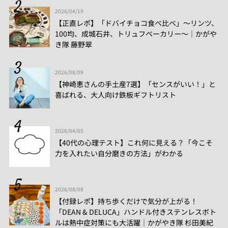
2026/04/19
【正直レポ】「ドバイチョコ食べ比べ」～リンツ、
100均、成城石井、トリュフベーカリー～｜かがや
き隊 藤野翠
2026/08/09
【神崎恵さんの手土産7選】「センスがいい！」と
喜ばれる、大人向け鉄板ギフトリスト
2026/04/05
【40代の心理テスト】これ何に見える？「今こそ
力を入れたい自分磨きの方法」がわかる
2026/08/08
【付録レポ】持ち歩くだけで気分が上がる！
「DEAN & DELUCA」ハンドル付きステンレスボト
ルは熱中症対策にも大活躍│かがやき隊 杉田美紀