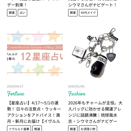
デー到来！
シウマさんがナビゲート！
開運
占い
開運
40代メイク
2026/04/17
2026/01/06
Fortune
Fashion
【星座占い】4/17～5/1の運
2026年もチャームが主役。大
勢！ 日々の注意点・ラッキー
人バッグに効かせる開運アレ
アクションをアドバイス！満
ンジに話題沸騰｜琉球風水
月・新月にお届け【イヴルル
志・シウマさんがナビゲー
ド遙華】
ト！
イヴルルド遙華
開運
開運
お洒落小物