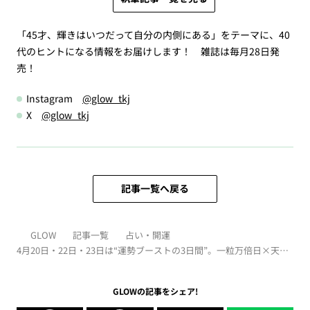
「45才、輝きはいつだって自分の内側にある」をテーマに、40
代のヒントになる情報をお届けします！ 雑誌は毎月28日発
売！
Instagram
@glow_tkj
X
@glow_tkj
記事一覧へ戻る
GLOW
記事一覧
占い・開運
4月20日・22日・23日は“運勢ブーストの3日間”。一粒万倍日×天恩
日が重なるラッキーデーも【2026年】
GLOWの記事をシェア!