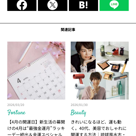
関連記事
2026/03/20
2026/01/30
Fortune
Beauty
【4月の開運日】新生活の幕開
きれいになるほど、運も動
けの4月は“最強金運月”ラッキ
く。40代、美容でおしゃれに
ーデー続出＆金運スペシャル
開運する方法｜琉球風水志・