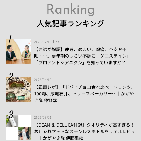
Ranking
人気記事ランキング
2026/07/15
PR
【医師が解説】疲労、めまい、頭痛、不安や不
眠……。更年期のつらい不調に「ゲニステイン」
「プロアントシアニジン」を知っていますか？
2026/04/19
【正直レポ】「ドバイチョコ食べ比べ」～リンツ、
100均、成城石井、トリュフベーカリー～｜かがや
き隊 藤野翠
2026/08/01
【DEAN ＆ DELUCA付録】クオリティが高すぎる！
おしゃれマットなステンレスボトルをリアルレビュ
ー│かがやき隊 伊藤里絵