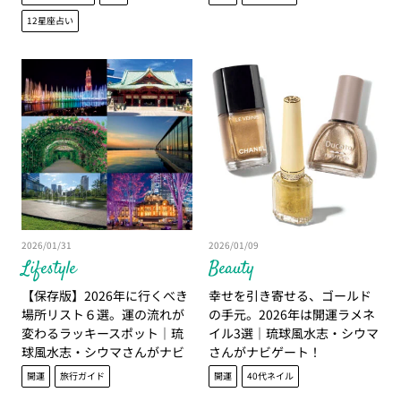
12星座占い
2026/01/31
2026/01/09
Lifestyle
Beauty
【保存版】2026年に行くべき
幸せを引き寄せる、ゴールド
場所リスト６選。運の流れが
の手元。2026年は開運ラメネ
変わるラッキースポット｜琉
イル3選｜琉球風水志・シウマ
球風水志・シウマさんがナビ
さんがナビゲート！
ゲート！
開運
旅行ガイド
開運
40代ネイル