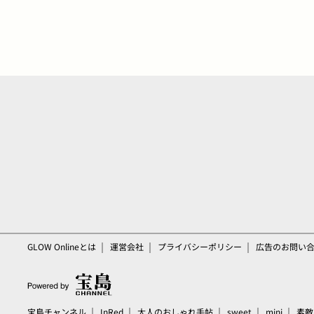
GLOW Onlineとは
運営会社
プライバシーポリシー
広告のお問い
宝島チャンネル
InRed
大人のおしゃれ手帖
sweet
mini
素敵