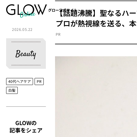
【話題沸騰】聖なるハー
グロー公式サイト
プロが熱視線を送る、本
2026.05.22
PR
Beauty
40代ヘアケア
PR
白髪
GLOWの
記事をシェア