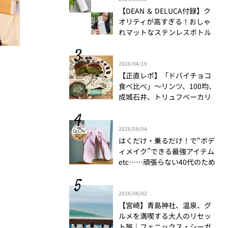
【DEAN ＆ DELUCA付録】ク
オリティが高すぎる！おしゃ
れマットなステンレスボトル
をリアルレビュー│かがやき
隊 伊藤里絵
2026/04/19
【正直レポ】「ドバイチョコ
食べ比べ」～リンツ、100均、
成城石井、トリュフベーカリ
ー～｜かがやき隊 藤野翠
2026/08/04
はくだけ・乗るだけ！で“ボデ
ィメイク”できる最強アイテム
etc……頑張らない40代のため
の【ウエルネスアワード】人
気記事ベスト10
2026/08/02
【宮崎】青島神社、温泉、グ
ルメを満喫する大人のリセッ
ト旅｜フェニックス・シーガ