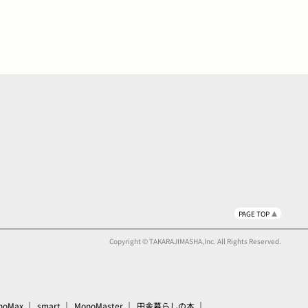
PAGE TOP
Copyright © TAKARAJIMASHA,Inc. All Rights Reserved.
noMax
smart
MonoMaster
田舎暮らしの本