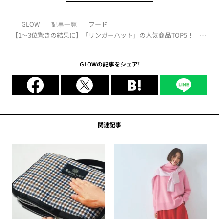
GLOW
記事一覧
フード
【1～3位驚きの結果に】「リンガーハット」の人気商品TOP5！
No.1はパリパリ麺とちゃんぽん麺どっち？
GLOWの記事をシェア!
関連記事