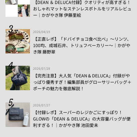
【DEAN ＆ DELUCA付録】クオリティが高すぎる！
おしゃれマットなステンレスボトルをリアルレビュ
ー│かがやき隊 伊藤里絵
2026/04/19
【正直レポ】「ドバイチョコ食べ比べ」～リンツ、
100均、成城石井、トリュフベーカリー～｜かがや
き隊 藤野翠
2026/07/28
【完売注意】大人気「DEAN & DELUCA」付録がや
っぱり優秀すぎ！編集部員がグローサリーバッグ＋
ポーチの魅力を徹底解説！
2026/07/27
【付録レポ】スーパーのレジかごにすっぽり！
GLOWの「DEAN ＆ DELUCA」の大容量バッグが便
利すぎる！│かがやき隊 池田愛未