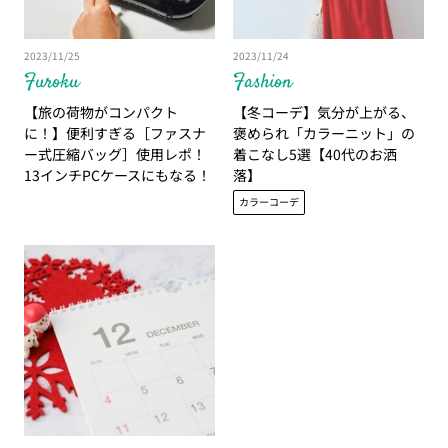
2023/11/25
2023/11/24
Furoku
Fashion
【旅の荷物がコンパクト
【冬コーデ】気分が上がる、
に！】便利すぎる［ファスナ
褒められ「カラーニット」の
ー式圧縮バッグ］使用レポ！
着こなし5選【40代のお洒
13インチPCケースにもなる！
落】
【GLOW1月号付録】
カラーコーデ