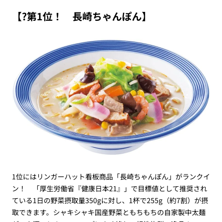
【?第1位！ 長崎ちゃんぽん】
1位にはリンガーハット看板商品「長崎ちゃんぽん」がランクイ
ン！ 「厚生労働省『健康日本21』」で目標値として推奨され
ている1日の野菜摂取量350gに対し、1杯で255g（約7割）が摂
取できます。シャキシャキ国産野菜ともちもちの自家製中太麺