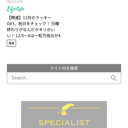
2023/11/26
Lifestyle
【開運】12月のラッキー
DAY、祝日をチェック！ 日曜
終わりがなんだかキリがい
い！ 12/5～8は一粒万倍日が4
連続【吉日】
開運
サイト内を検索