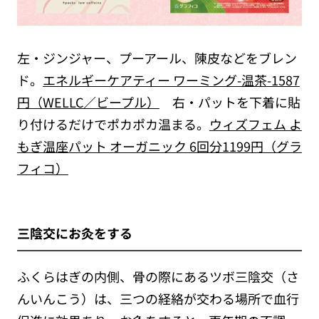
左・ジンジャー、プーアール、陳皮などをブレン
ド。
エネルギーケアティー ワーミング-温茶-1587
円（WELLC／ビープル）
右・パットを下着に貼
り付けるだけでポカポカ温まる。
ウィズフェム よ
もぎ温座パット オーガニック 6回分1199円（グラ
フィコ）
三陰交にお灸をする
ふくらはぎの内側、骨の際にあるツボ三陰交（さ
んいんこう）は、三つの経絡が交わる場所で血行