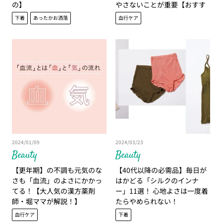
の】
やさないことが重要【おすす
めぽかぽかアイテムも】
下着
あったかお洒落
血行ケア
2024/01/09
2024/03/23
Beauty
Beauty
【更年期】の不調も元気のな
【40代以降の必需品】毎日が
さも「血流」のよさにかかっ
はかどる「シルクのインナ
てる！【大人気の漢方薬剤
ー」11選！ 心地よさは一度着
師・堀ママが解説！】
たらやめられない！
血行ケア
下着