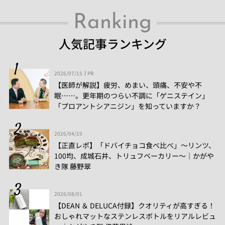
Ranking
人気記事ランキング
2026/07/15
PR
【医師が解説】疲労、めまい、頭痛、不安や不
眠……。更年期のつらい不調に「ゲニステイン」
「プロアントシアニジン」を知っていますか？
2026/04/19
【正直レポ】「ドバイチョコ食べ比べ」～リンツ、
100均、成城石井、トリュフベーカリー～｜かがや
き隊 藤野翠
2026/08/01
【DEAN ＆ DELUCA付録】クオリティが高すぎる！
おしゃれマットなステンレスボトルをリアルレビュ