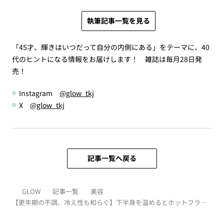
執筆記事一覧を見る
「45才、輝きはいつだって自分の内側にある」をテーマに、40
代のヒントになる情報をお届けします！ 雑誌は毎月28日発
売！
Instagram
@glow_tkj
X
@glow_tkj
記事一覧へ戻る
GLOW
記事一覧
美容
【更年期の不調、冷え性も和らぐ】下半身を温めるとホットフラッ
シュが楽になる？！ 手軽に改善、温めアイテム6選【足湯、お灸