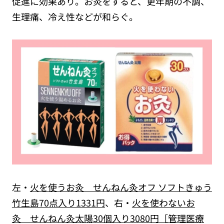
促進に効果あり。お灸をすると、更年期の不調、
生理痛、冷え性などが和らぐ。
左・
火を使うお灸 せんねん灸オフ ソフトきゅう
竹生島70点入り1331円
、右・
火を使わないお
灸 せんねん灸太陽30個入り3080円［管理医療