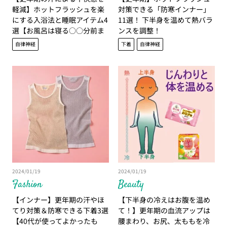
軽減】ホットフラッシュを楽
対策できる「防寒インナー」
にする入浴法と睡眠アイテム4
11選！ 下半身を温めて熱バラ
選【お風呂は寝る○○分前ま
ンスを調整！
でに！】
自律神経
下着
自律神経
2024/01/19
2024/01/19
Fashion
Beauty
【インナー】更年期の汗やほ
【下半身の冷えはお腹を温め
てり対策＆防寒できる下着3選
て！】更年期の血流アップは
【40代が使ってよかったも
腰まわり、お尻、太ももを冷