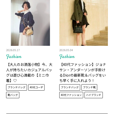
2026.05.17
2026.05.04
Fashion
Fashion
【大人のお洒落小物】今、大
【40代ファッション】ジョナ
人が持ちたいカジュアルバッ
サン・アンダーソンが手掛け
グは遊び心満載の【ミニ巾
るDiorの最新靴＆バッグをい
着】♡
ち早く手に入れよう！
ブランドバッグ
40代コーデ
ブランドバッグ
ブランド靴
靴バッグ
40代ファッション
ハイブランド