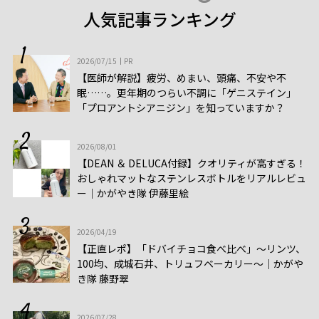
人気記事ランキング
2026/07/15
PR
【医師が解説】疲労、めまい、頭痛、不安や不
眠……。更年期のつらい不調に「ゲニステイン」
「プロアントシアニジン」を知っていますか？
2026/08/01
【DEAN ＆ DELUCA付録】クオリティが高すぎる！
おしゃれマットなステンレスボトルをリアルレビュ
ー│かがやき隊 伊藤里絵
2026/04/19
【正直レポ】「ドバイチョコ食べ比べ」～リンツ、
100均、成城石井、トリュフベーカリー～｜かがや
き隊 藤野翠
2026/07/28