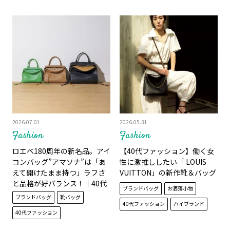
2026.07.01
2026.05.31
Fashion
Fashion
ロエベ180周年の新名品。アイ
【40代ファッション】働く女
コンバッグ”アマソナ”は「あ
性に激推ししたい「 LOUIS
えて開けたまま持つ」ラフさ
VUITTON」の新作靴＆バッグ
と品格が好バランス！｜40代
ブランドバッグ
お洒落小物
が持ちたいハイブランドバッ
ブランドバッグ
靴バッグ
グ
40代ファッション
ハイブランド
40代ファッション