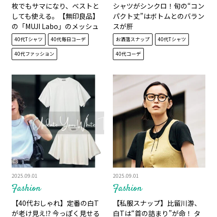
枚でもサマになり、ベストと
シャツがシンクロ！旬の“コン
しても使える。【無印良品】
パクト丈”はボトムとのバラン
の「MUJI Labo」のメッシュ
スが肝
タンクを買ってみた
40代Tシャツ
40代毎日コーデ
お洒落スナップ
40代Tシャツ
40代ファッション
40代コーデ
2025.09.01
2025.09.01
Fashion
Fashion
【40代おしゃれ】定番の白T
【私服スナップ】比留川游、
が老け見え⁉ 今っぽく見せる
白Tは“首の詰まり”が命！ タ