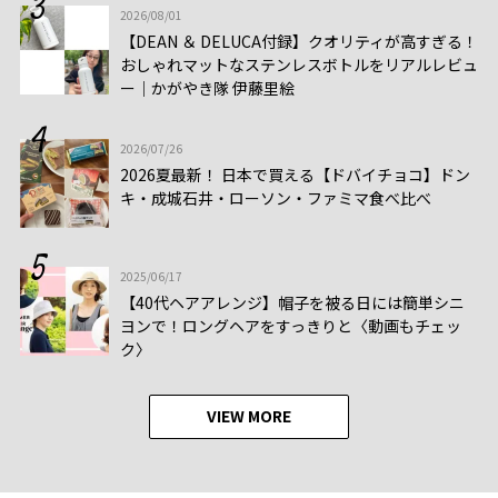
2026/08/01
【DEAN ＆ DELUCA付録】クオリティが高すぎる！
おしゃれマットなステンレスボトルをリアルレビュ
ー│かがやき隊 伊藤里絵
2026/07/26
2026夏最新！ 日本で買える【ドバイチョコ】ドン
キ・成城石井・ローソン・ファミマ食べ比べ
2025/06/17
【40代ヘアアレンジ】帽子を被る日には簡単シニ
ヨンで！ロングヘアをすっきりと〈動画もチェッ
ク〉
VIEW MORE