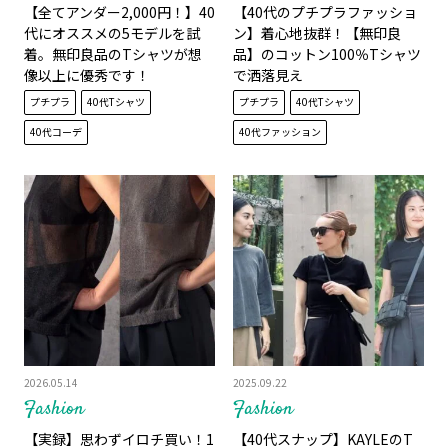
【全てアンダー2,000円！】40
【40代のプチプラファッショ
代にオススメの5モデルを試
ン】着心地抜群！【無印良
着。無印良品のTシャツが想
品】のコットン100％Tシャツ
像以上に優秀です！
で洒落見え
プチプラ
40代Tシャツ
プチプラ
40代Tシャツ
40代コーデ
40代ファッション
2026.05.14
2025.09.22
Fashion
Fashion
【実録】思わずイロチ買い！1
【40代スナップ】KAYLEのT