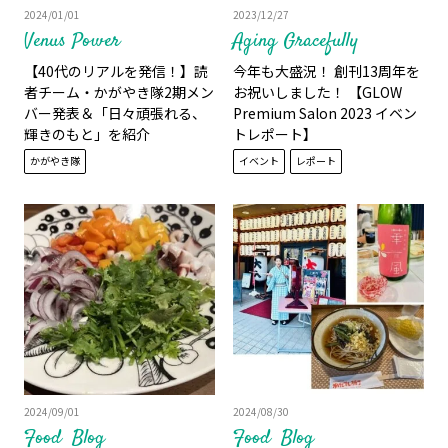
2024/01/01
2023/12/27
Venus Power
Aging Gracefully
【40代のリアルを発信！】読
今年も大盛況！ 創刊13周年を
者チーム・かがやき隊2期メン
お祝いしました！ 【GLOW
バー発表＆「日々頑張れる、
Premium Salon 2023 イベン
輝きのもと」を紹介
トレポート】
かがやき隊
イベント
レポート
2024/09/01
2024/08/30
Food
Blog
Food
Blog