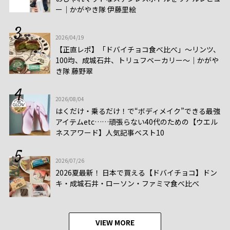
ー│かがやき隊 伊藤里絵
2026/04/19
【正直レポ】「ドバイチョコ食べ比べ」～リンツ、
100均、成城石井、トリュフベーカリー～｜かがや
き隊 藤野翠
2026/08/04
はくだけ・乗るだけ！で“ボディメイク”できる最強
アイテムetc……頑張らない40代のための【ウエル
ネスアワード】人気記事ベスト10
2026/07/26
2026夏最新！ 日本で買える【ドバイチョコ】ドン
キ・成城石井・ローソン・ファミマ食べ比べ
VIEW MORE