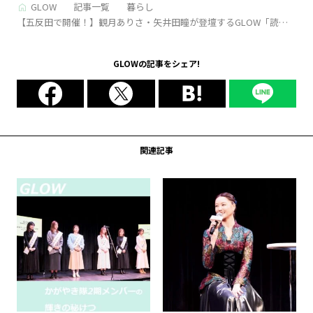
GLOW
記事一覧
暮らし
【五反田で開催！】観月ありさ・矢井田瞳が登壇するGLOW「読者
イベント」2024年11月9日（土）に開催
GLOWの記事をシェア!
関連記事