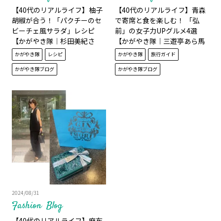
【40代のリアルライフ】柚子
【40代のリアルライフ】青森
胡椒が合う！「パクチーのセ
で寄席と食を楽しむ！ 「弘
ビーチェ風サラダ」レシピ
前」の女子力UPグルメ4選
【かがやき隊│杉田美紀さ
【かがやき隊│三遊亭あら馬
ん】
さん】
かがやき隊
レシピ
かがやき隊
旅行ガイド
かがやき隊ブログ
かがやき隊ブログ
2024/08/31
Fashion
Blog
【40代のリアルライフ】麻布