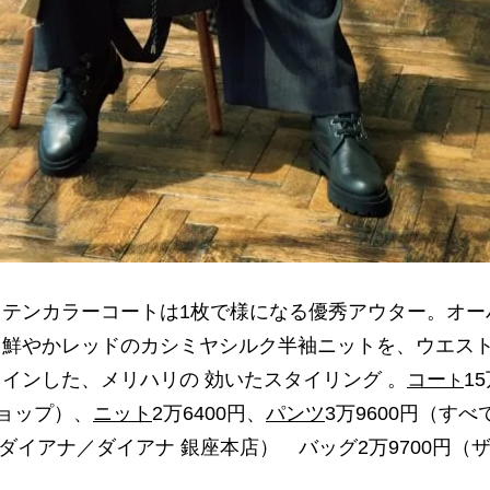
テンカラーコートは1枚で様になる優秀アウター。オー
鮮やかレッドのカシミヤシルク半袖ニットを、ウエス
クインした、メリハリの 効いたスタイリング 。
コー
15
ト
ョップ）、
ニット
2万6400円、
パンツ
3万9600円（す
ダイアナ／ダイアナ 銀座本店） バッグ2万9700円（