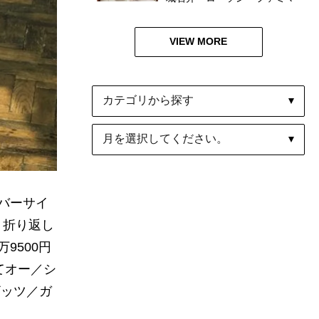
食べ比べ
VIEW MORE
バーサイ
ト折り返し
万9500円
べてオー／シ
ザッツ／ガ