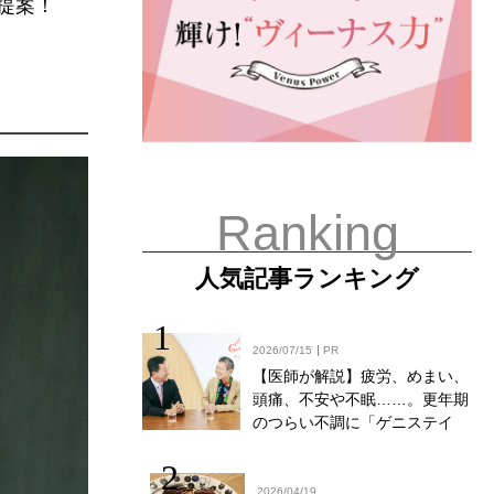
を提案！
Ranking
人気記事ランキング
2026/07/15
PR
【医師が解説】疲労、めまい、
頭痛、不安や不眠……。更年期
のつらい不調に「ゲニステイ
ン」「プロアントシアニジン」
を知っていますか？
2026/04/19