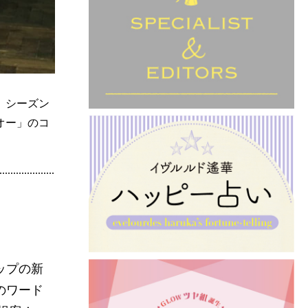
、シーズン
オー」のコ
プの新
ワード