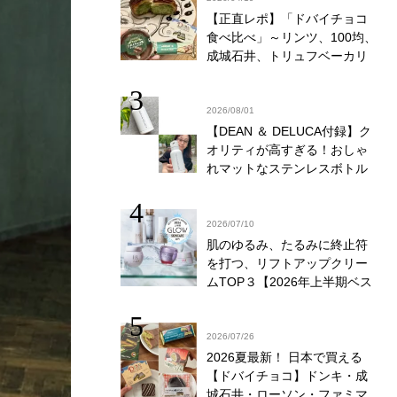
【正直レポ】「ドバイチョコ
食べ比べ」～リンツ、100均、
成城石井、トリュフベーカリ
ー～｜かがやき隊 藤野翠
2026/08/01
【DEAN ＆ DELUCA付録】ク
オリティが高すぎる！おしゃ
れマットなステンレスボトル
をリアルレビュー│かがやき隊
伊藤里絵
2026/07/10
肌のゆるみ、たるみに終止符
を打つ、リフトアップクリー
ムTOP３【2026年上半期ベス
トコスメ】
2026/07/26
2026夏最新！ 日本で買える
【ドバイチョコ】ドンキ・成
城石井・ローソン・ファミマ