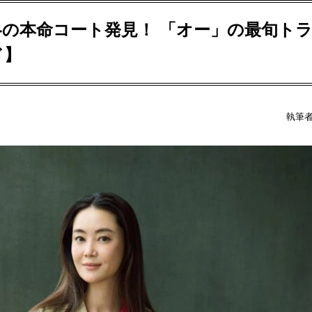
の本命コート発見！ 「オー」の最旬ト
ド】
執筆