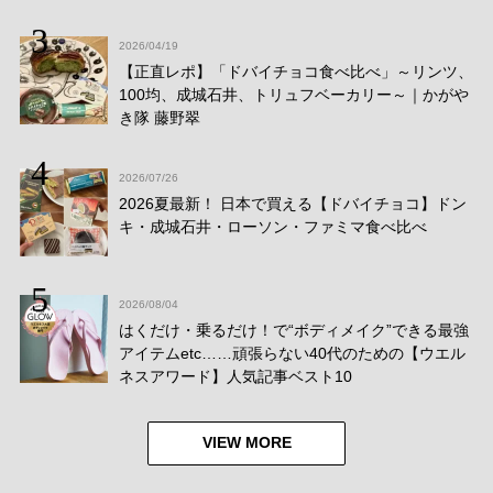
2026/04/19
【正直レポ】「ドバイチョコ食べ比べ」～リンツ、
100均、成城石井、トリュフベーカリー～｜かがや
き隊 藤野翠
2026/07/26
2026夏最新！ 日本で買える【ドバイチョコ】ドン
キ・成城石井・ローソン・ファミマ食べ比べ
2026/08/04
はくだけ・乗るだけ！で“ボディメイク”できる最強
アイテムetc……頑張らない40代のための【ウエル
ネスアワード】人気記事ベスト10
VIEW MORE