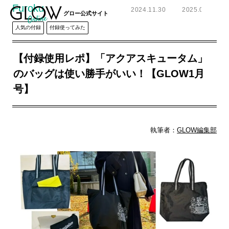
Furoku
2024.11.30
2025.01.27
グロー公式サイト
人気の付録
付録使ってみた
【付録使用レポ】「アクアスキュータム」
のバッグは使い勝手がいい！【GLOW1月
号】
執筆者：
GLOW編集部