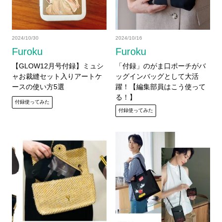
2024/10/30
2024/10/16
Furoku
Furoku
【GLOW12月号付録】ミュシ
「付録」のがま口ポーチがバ
ャお裁縫セット入りアートケ
ッグインバッグとして大活
ースの使い方5選
躍！【編集部員はこう使って
る！】
付録使ってみた
付録使ってみた