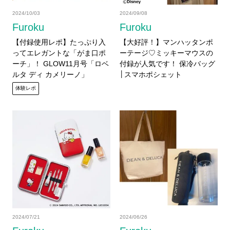
2024/10/03
2024/09/08
Furoku
Furoku
【付録使用レポ】たっぷり入
【大好評！】マンハッタンポ
ってエレガントな「がま口ポ
ーテージ♡ミッキーマウスの
ーチ」！ GLOW11月号「ロベ
付録が人気です！ 保冷バッグ
ルタ ディ カメリーノ」
│スマホポシェット
【GLOW10月号・10月号増
体験レポ
刊】
2024/07/21
2024/06/26