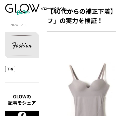
グロー公式サイト
【40代からの補正下着
プ」の実力を検証！
2024.12.09
Fashion
下着
GLOWの
記事をシェア