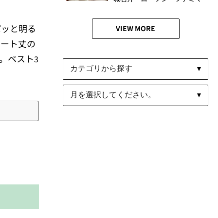
食べ比べ
パッと明る
VIEW MORE
ョート丈の
。
ベスト
3