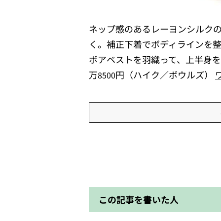
ネップ感のあるレーヨンシルク
く。補正下着でボディラインを
ボアベストを羽織って、上半身を
万
円（ハイク／ボウルズ）
85
00
この記事を書いた人