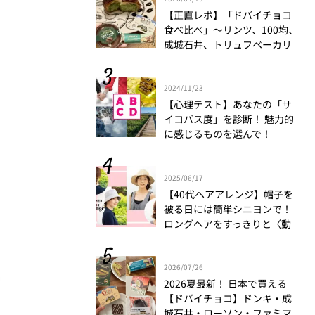
【正直レポ】「ドバイチョコ
食べ比べ」～リンツ、100均、
成城石井、トリュフベーカリ
ー～｜かがやき隊 藤野翠
2024/11/23
【心理テスト】あなたの「サ
イコパス度」を診断！ 魅力的
に感じるものを選んで！
2025/06/17
【40代ヘアアレンジ】帽子を
被る日には簡単シニヨンで！
ロングヘアをすっきりと〈動
画もチェック〉
2026/07/26
2026夏最新！ 日本で買える
【ドバイチョコ】ドンキ・成
城石井・ローソン・ファミマ