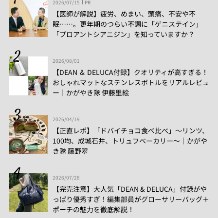
2026/07/15
PR
【医師が解説】疲労、めまい、頭痛、不安や不
眠……。更年期のつらい不調に「ゲニステイン」
「プロアントシアニジン」を知っていますか？
2026/08/01
【DEAN ＆ DELUCA付録】クオリティが高すぎる！
おしゃれマットなステンレスボトルをリアルレビュ
ー│かがやき隊 伊藤里絵
2026/04/19
【正直レポ】「ドバイチョコ食べ比べ」～リンツ、
100均、成城石井、トリュフベーカリー～｜かがや
き隊 藤野翠
2026/07/28
【完売注意】大人気「DEAN & DELUCA」付録がや
っぱり優秀すぎ！編集部員がグローサリーバッグ＋
ポーチの魅力を徹底解説！