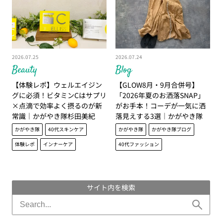
2026.07.25
2026.07.24
Beauty
Blog
【体験レポ】ウェルエイジン
【GLOW8月・9月合併号】
グに必須！ビタミンCはサプリ
「2026年夏のお洒落SNAP」
×点滴で効率よく摂るのが新
がお手本！コーデが一気に洒
常識｜かがやき隊杉田美紀
落見えする3選｜かがやき隊
藤野 翠
かがやき隊
40代スキンケア
かがやき隊
かがやき隊ブログ
体験レポ
インナーケア
40代ファッション
サイト内を検索