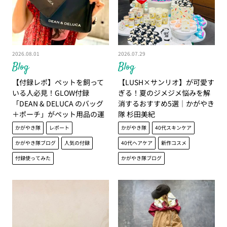
2026.08.01
2026.07.29
Blog
Blog
【付録レポ】ペットを飼って
【LUSH×サンリオ】が可愛す
いる人必見！GLOW付録
ぎる！夏のジメジメ悩みを解
「DEAN & DELUCA のバッグ
消するおすすめ5選│かがやき
＋ポーチ」がペット用品の運
隊 杉田美紀
搬に超便利！｜かがやき隊 角
かがやき隊
レポート
かがやき隊
40代スキンケア
藤千種
かがやき隊ブログ
人気の付録
40代ヘアケア
新作コスメ
付録使ってみた
かがやき隊ブログ