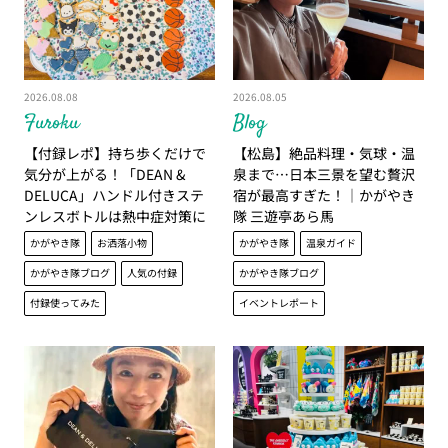
2026.08.08
2026.08.05
Furoku
Blog
【付録レポ】持ち歩くだけで
【松島】絶品料理・気球・温
気分が上がる！「DEAN &
泉まで…日本三景を望む贅沢
DELUCA」ハンドル付きステ
宿が最高すぎた！│かがやき
ンレスボトルは熱中症対策に
隊 三遊亭あら馬
も大活躍│かがやき隊 杉田美
かがやき隊
お洒落小物
かがやき隊
温泉ガイド
紀
かがやき隊ブログ
人気の付録
かがやき隊ブログ
付録使ってみた
イベントレポート