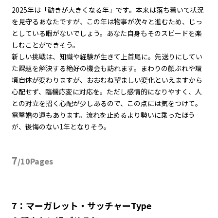
2025
年は「動きが大きくなる年」です。本来は落ち着いて状況
を見守るあなたですが、この年は物事が次々と進むため、じっ
としている暇がないでしょう。あなた自身もそのスピードを楽
しむことができそう。
新しい挑戦は、知識や経験が生きて上首尾に。先送りにしてい
た課題を解決する絶好の機会も訪れます。まわりの顔ぶれや環
境自体が変わりますが、おおむね望ましい変化といえますから
心配せず、臨機応変に対応を。ただし感情的になりやすく、人
との対立を招く心配が少しあるので、この点には気をつけて。
電撃婚の運もあります。流れを止めるより勢いに乗ったほう
が、後悔のない
1
年となりそう。
7
/10Pages
7：マーガレット・サッチャーType