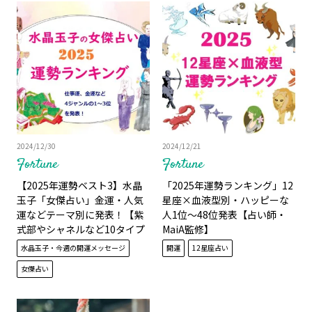
2024/12/30
2024/12/21
Fortune
Fortune
【2025年運勢ベスト3】水晶
「2025年運勢ランキング」12
玉子「女傑占い」金運・人気
星座×血液型別・ハッピーな
運などテーマ別に発表！【紫
人1位～48位発表【占い師・
式部やシャネルなど10タイプ
MaiA監修】
で占う】
水晶玉子・今週の開運メッセージ
開運
12星座占い
女傑占い