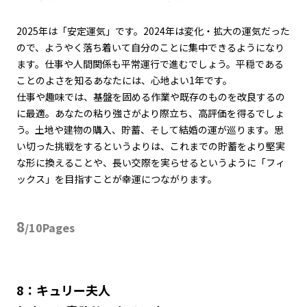
2025
年は「安定運気」です。
2024
年は変化・拡大の運気だった
ので、ようやく落ち着いて自分のことに集中できるようになり
ます。仕事や人間関係も平常運行で進むでしょう。平穏である
ことのよさを知るあなたには、心地よい
1
年です。
仕事や趣味では、基盤を固める作業や既存のものを改良するの
に最適。あなたの粘り強さがより際立ち、高評価を得るでしょ
う。土地や建物の購入、貯蓄、そして結婚の運が巡ります。思
い切った挑戦をするというよりは、これまでの貯蓄をより堅実
な形に換えることや、長い交際を実らせるというように「フィ
ックス」を目指すことが幸運につながります。
8
/10Pages
8：キュリー夫人