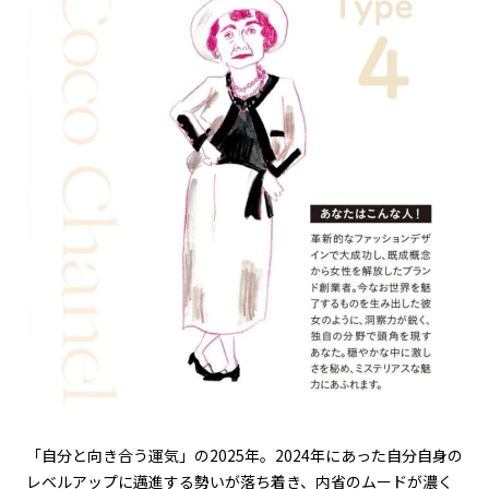
「自分と向き合う運気」の
2025
年。
2024
年にあった自分自身の
レベルアップに邁進する勢いが落ち着き、内省のムードが濃く