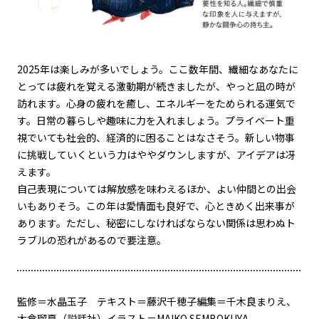
2025
年は楽しみが多いでしょう。ここ数年間、繊細なあなたに
とっては疲れを覚える激動期が続きましたが、やっと凪の時が
訪れます。心身の疲れを癒し、エネルギーをためられる運気で
す。日常の暮らしや趣味に力を入れましょう。プライベート重
視でいても社会的、経済的に困ることはなさそう。新しい物事
に挑戦していくという力はややダウンしますが、アイデアは冴
えます。
自己表現については解放感を味わえるほか、よい仲間との出会
いもありそう。この年は愛情面も良好で、心ときめく出来事が
あります。ただし、秘密にしなければならない関係は思わぬト
ラブルの恐れがあるので要注意。
監修＝水晶玉子 テキスト＝藤沢千穂子編集＝千木良まりえ、
大倉瑠夏（説話社）イラスト＝MAIKO SEMBOKUYA