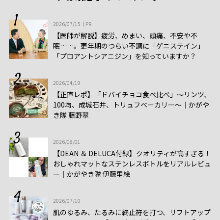
2026/07/15
PR
【医師が解説】疲労、めまい、頭痛、不安や不
眠……。更年期のつらい不調に「ゲニステイン」
「プロアントシアニジン」を知っていますか？
2026/04/19
【正直レポ】「ドバイチョコ食べ比べ」～リンツ、
100均、成城石井、トリュフベーカリー～｜かがや
き隊 藤野翠
2026/08/01
【DEAN ＆ DELUCA付録】クオリティが高すぎる！
おしゃれマットなステンレスボトルをリアルレビュ
ー│かがやき隊 伊藤里絵
2026/07/10
肌のゆるみ、たるみに終止符を打つ、リフトアップ