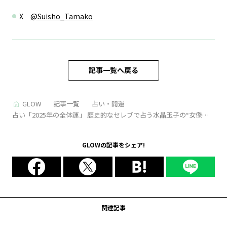
X
@Suisho_Tamako
記事一覧へ戻る
GLOW
記事一覧
占い・開運
占い「2025年の全体運」 歴史的なセレブで占う水晶玉子の“女傑占
い”
GLOWの記事をシェア!
関連記事