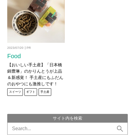
2023/07/20
PR
Food
【おいしい手土産】「日本橋
錦豊琳」のかりんとうが上品
＆新感覚！ 手土産にもふだん
のおやつにも激推しです！
スイーツ
ギフト
手土産
サイト内を検索