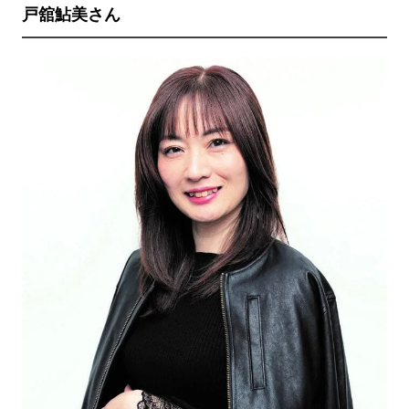
戸舘鮎美さん