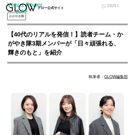
Venus Power
2025.04.07
グロー公式サイト
かがやき隊
【40代のリアルを発信！】読者チーム・か
がやき隊3期メンバーが「日々頑張れる、
輝きのもと」を紹介
執筆者：
GLOW編集部