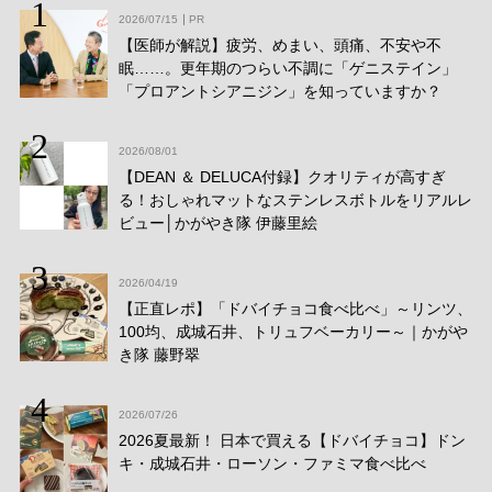
2026/07/15
PR
【医師が解説】疲労、めまい、頭痛、不安や不
眠……。更年期のつらい不調に「ゲニステイン」
「プロアントシアニジン」を知っていますか？
2026/08/01
【DEAN ＆ DELUCA付録】クオリティが高すぎ
る！おしゃれマットなステンレスボトルをリアルレ
ビュー│かがやき隊 伊藤里絵
2026/04/19
【正直レポ】「ドバイチョコ食べ比べ」～リンツ、
100均、成城石井、トリュフベーカリー～｜かがや
き隊 藤野翠
2026/07/26
2026夏最新！ 日本で買える【ドバイチョコ】ドン
キ・成城石井・ローソン・ファミマ食べ比べ