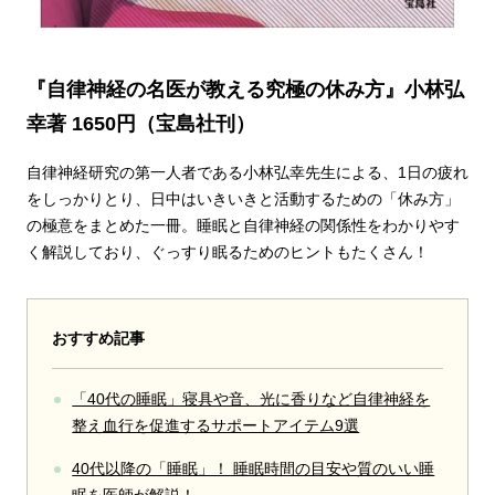
『自律神経の名医が教える究極の休み方』小林弘
幸著 1650円（宝島社刊）
自律神経研究の第一人者である小林弘幸先生による、1日の疲れ
をしっかりとり、日中はいきいきと活動するための「休み方」
の極意をまとめた一冊。睡眠と自律神経の関係性をわかりやす
く解説しており、ぐっすり眠るためのヒントもたくさん！
おすすめ記事
「40代の睡眠」寝具や音、光に香りなど自律神経を
整え血行を促進するサポートアイテム9選
40代以降の「睡眠」！ 睡眠時間の目安や質のいい睡
眠を医師が解説！