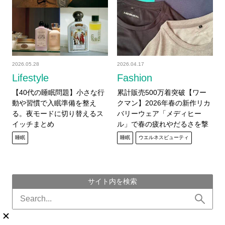
2026.05.28
2026.04.17
Lifestyle
Fashion
【40代の睡眠問題】小さな行
累計販売500万着突破【ワー
動や習慣で入眠準備を整え
クマン】2026年春の新作リカ
る。夜モードに切り替えるス
バリーウェア「メディヒー
イッチまとめ
ル」で春の疲れやだるさを撃
退！
睡眠
睡眠
ウエルネスビューティ
サイト内を検索