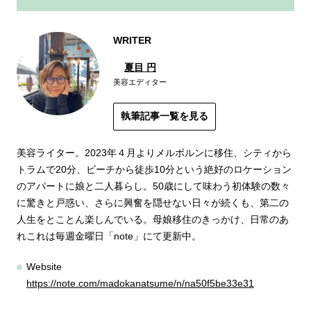
WRITER
夏目 円
美容エディター
執筆記事一覧を見る
美容ライター。2023年４月よりメルボルンに移住、シティから
トラムで20分、ビーチから徒歩10分という絶好のロケーション
のアパートに娘と二人暮らし。50歳にして味わう初体験の数々
に驚きと戸惑い、さらに興奮を隠せない日々が続くも、第二の
人生をとことん楽しんでいる。母娘移住のきっかけ、日常のあ
れこれは毎週金曜日「note」にて更新中。
Website
https://note.com/madokanatsume/n/na50f5be33e31