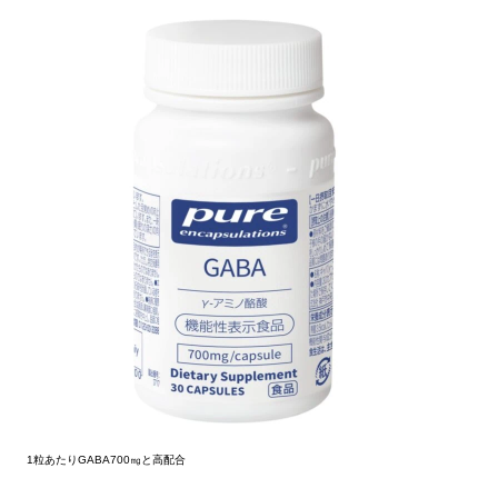
1粒あたりGABA700㎎と高配合