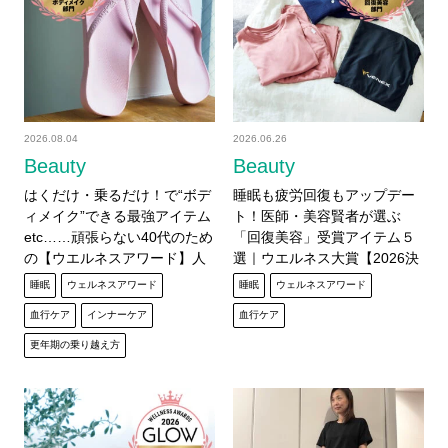
2026.08.04
2026.06.26
Beauty
Beauty
はくだけ・乗るだけ！で“ボデ
睡眠も疲労回復もアップデー
ィメイク”できる最強アイテム
ト！医師・美容賢者が選ぶ
etc……頑張らない40代のため
「回復美容」受賞アイテム５
の【ウエルネスアワード】人
選｜ウエルネス大賞【2026決
気記事ベスト10
定版】
睡眠
ウェルネスアワード
睡眠
ウェルネスアワード
血行ケア
インナーケア
血行ケア
更年期の乗り越え方