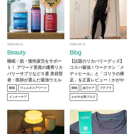
2026.06.11
2026.06.11
Beauty
Blog
睡眠・肌・慢性疲労をサポー
【話題のリカバリーグッズ】
ト！ アワード受賞の優秀リカ
コスパ最強！ワークマン「メ
バリーサプリなど５選 美容賢
ディヒール」と「ゴリラの裸
者・医師が選んだ最強ウエル
足」を正直レビュー｜かがや
ネス大賞【2026決定版】
き隊 杉田美紀
睡眠
ウェルネスアワード
睡眠
血行ケア
プチプラ
インナーケア
かがやき隊ブログ