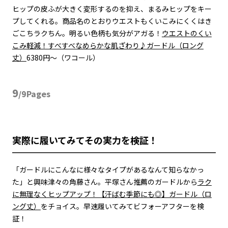
ヒップの皮ふが大きく変形するのを抑え、まるみヒップをキー
プしてくれる。商品名のとおりウエストもくいこみにくくはき
ごこちラクちん。明るい色柄も気分がアガる！
ウエストのくい
こみ軽減！すべすべなめらかな肌ざわり♪ガードル（ロング
丈）
6380円〜（ワコール）
9
/9Pages
実際に履いてみてその実力を検証！
「ガードルにこんなに様々なタイプがあるなんて知らなかっ
た」と興味津々の角藤さん。平塚さん推薦のガードルから
ラク
に無理なくヒップアップ！【汗ばむ季節にも◎】ガードル（ロ
ング丈）
をチョイス。早速履いてみてビフォーアフターを検
証！