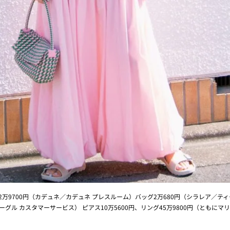
ス2万9700円（カデュネ／カデュネ プレスルーム）バッグ2万680円（シラレア／テ
ーグル カスタマーサービス） ピアス10万5600円、リング45万9800円（ともにマ