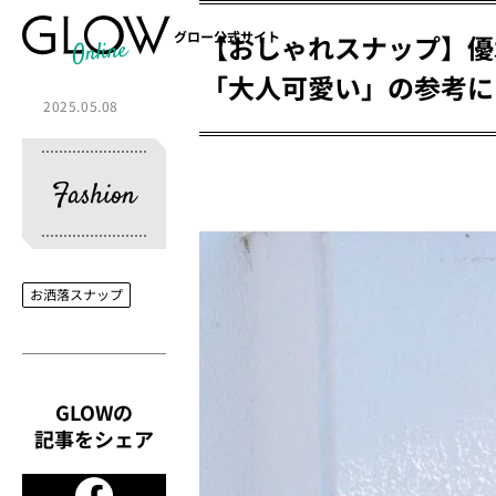
グロー公式サイト
【おしゃれスナップ】優
「大人可愛い」の参考に
2025.05.08
Fashion
お洒落スナップ
GLOWの
記事をシェア