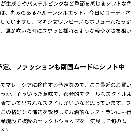
のが生成りやパステルピンクなど季節を感じるソフトな
のは、丸みのあるバルーンシルエット。今日のコーディネ
りしていますし、マキシ丈ワンピースもボリュームたっ
で、風が吹いた時にフワッと揺れるような軽やかさを狙
予定。ファッションも南国ムードにシフト中
族でマレーシアに移住する予定なので、ここ最近のお買
どうか。そういった意味で、都会的でクールなスタイル
で着ていて楽ちんなスタイルがいいなと思っています。
、この格好なら海辺を散歩してお洒落なレストランにも
商業施設で複数のセレクトショップを一気見して旬のム
さん）