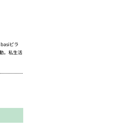
に
basi
ピラ
動。私生活