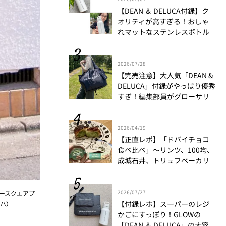
【DEAN ＆ DELUCA付録】ク
オリティが高すぎる！おしゃ
れマットなステンレスボトル
をリアルレビュー│かがやき
隊 伊藤里絵
2026/07/28
【完売注意】大人気「DEAN &
DELUCA」付録がやっぱり優秀
すぎ！編集部員がグローサリ
ーバッグ＋ポーチの魅力を徹
底解説！
2026/04/19
【正直レポ】「ドバイチョコ
食べ比べ」～リンツ、100均、
成城石井、トリュフベーカリ
ー～｜かがやき隊 藤野翠
2026/07/27
ィースクエアプ
【付録レポ】スーパーのレジ
リハ）
かごにすっぽり！GLOWの
「DEAN ＆ DELUCA」の大容