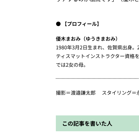
【プロフィール】
優木まおみ（ゆうきまおみ）
1980
年
3
月
2
日生まれ、佐賀県出身。
ティスマットインストラクター資格
では
2
女の母。
撮影＝渡邉謙太郎 スタイリング＝
この記事を書いた人