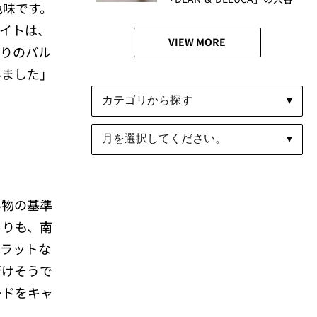
色味です。
量バッグが便利すぎる！│か
イトは、
がやき隊 池田愛未
VIEW MORE
ぷりのバル
いました」
い物の基準
よりも、南
フラットな
行けそうで
ードをキャ