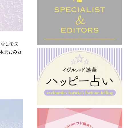
こなしをス
木まおみさ