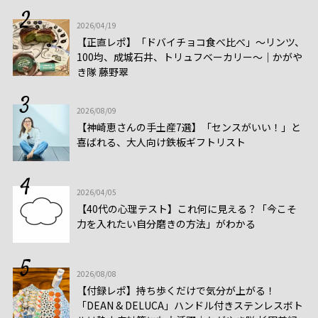
2026/04/19
【正直レポ】「ドバイチョコ食べ比べ」～リンツ、
100均、成城石井、トリュフベーカリー～｜かがや
き隊 藤野翠
2026/08/09
【神崎恵さんの手土産7選】「センスがいい！」と
喜ばれる、大人向け鉄板ギフトリスト
2026/04/05
【40代の心理テスト】これ何に見える？「今こそ
力を入れたい自分磨きの方法」がわかる
2026/08/08
【付録レポ】持ち歩くだけで気分が上がる！
「DEAN & DELUCA」ハンドル付きステンレスボト