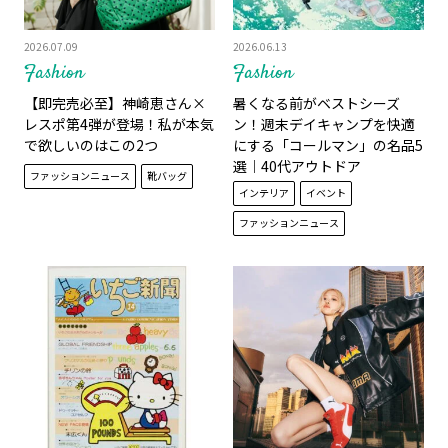
2026.07.09
2026.06.13
Fashion
Fashion
【即完売必至】神崎恵さん×
暑くなる前がベストシーズ
レスポ第4弾が登場！私が本気
ン！週末デイキャンプを快適
で欲しいのはこの2つ
にする「コールマン」の名品5
選｜40代アウトドア
ファッションニュース
靴バッグ
インテリア
イベント
ファッションニュース