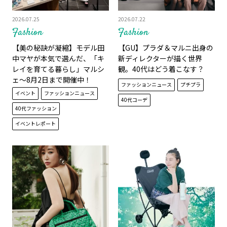
2026.07.25
2026.07.22
Fashion
Fashion
【美の秘訣が凝縮】モデル田
【GU】プラダ＆マルニ出身の
中マヤが本気で選んだ、「キ
新ディレクターが描く世界
レイを育てる暮らし」マルシ
観。40代はどう着こなす？
ェ～8月2日まで開催中！
ファッションニュース
プチプラ
イベント
ファッションニュース
40代コーデ
40代ファッション
イベントレポート