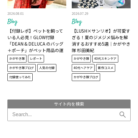
2026.08.01
2026.07.29
Blog
Blog
【付録レポ】ペットを飼って
【LUSH×サンリオ】が可愛す
いる人必見！GLOW付録
ぎる！夏のジメジメ悩みを解
「DEAN & DELUCA のバッグ
消するおすすめ5選│かがやき
＋ポーチ」がペット用品の運
隊 杉田美紀
搬に超便利！｜かがやき隊 角
かがやき隊
レポート
かがやき隊
40代スキンケア
藤千種
かがやき隊ブログ
人気の付録
40代ヘアケア
新作コスメ
付録使ってみた
かがやき隊ブログ
サイト内を検索