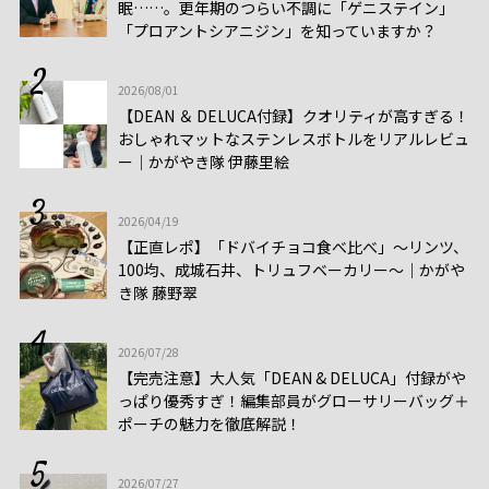
眠……。更年期のつらい不調に「ゲニステイン」
「プロアントシアニジン」を知っていますか？
2026/08/01
【DEAN ＆ DELUCA付録】クオリティが高すぎる！
おしゃれマットなステンレスボトルをリアルレビュ
ー│かがやき隊 伊藤里絵
2026/04/19
【正直レポ】「ドバイチョコ食べ比べ」～リンツ、
100均、成城石井、トリュフベーカリー～｜かがや
き隊 藤野翠
2026/07/28
【完売注意】大人気「DEAN & DELUCA」付録がや
っぱり優秀すぎ！編集部員がグローサリーバッグ＋
ポーチの魅力を徹底解説！
2026/07/27