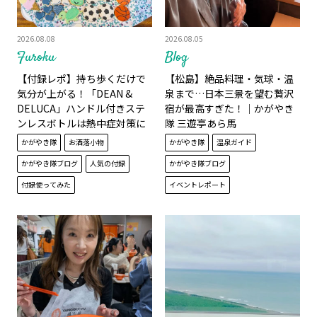
2026.08.08
2026.08.05
Furoku
Blog
【付録レポ】持ち歩くだけで
【松島】絶品料理・気球・温
気分が上がる！「DEAN &
泉まで…日本三景を望む贅沢
DELUCA」ハンドル付きステ
宿が最高すぎた！│かがやき
ンレスボトルは熱中症対策に
隊 三遊亭あら馬
も大活躍│かがやき隊 杉田美
かがやき隊
お洒落小物
かがやき隊
温泉ガイド
紀
かがやき隊ブログ
人気の付録
かがやき隊ブログ
付録使ってみた
イベントレポート