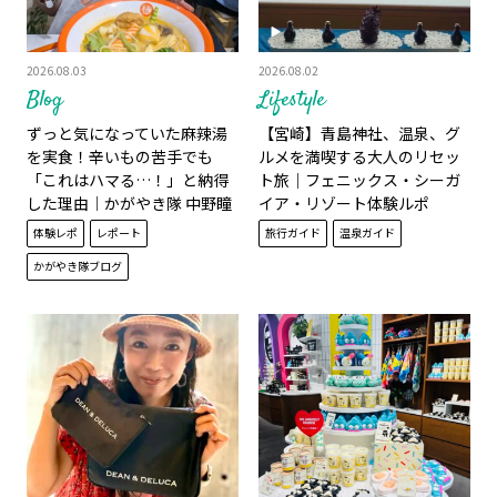
2026.08.03
2026.08.02
Blog
Lifestyle
ずっと気になっていた麻辣湯
【宮崎】青島神社、温泉、グ
を実食！辛いもの苦手でも
ルメを満喫する大人のリセッ
「これはハマる…！」と納得
ト旅｜フェニックス・シーガ
した理由│かがやき隊 中野瞳
イア・リゾート体験ルポ
美
体験レポ
レポート
旅行ガイド
温泉ガイド
かがやき隊ブログ