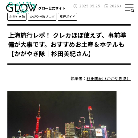
Lifestyle
Blog
2025.05.25
2026.01.29
グロー公式サイト
かがやき隊
かがやき隊ブログ
旅行ガイド
上海旅行レポ！ クレカほぼ使えず、事前準
備が大事です。おすすめお土産＆ホテルも
【かがやき隊│杉田美紀さん】
執筆者：
杉田美紀（かがやき隊）