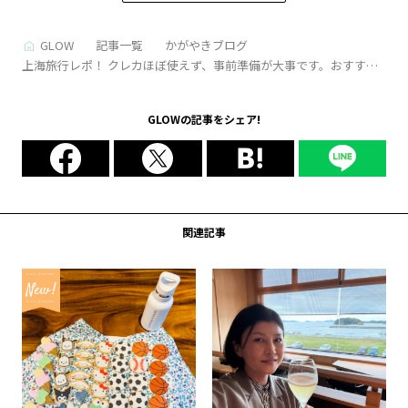
GLOW
記事一覧
かがやきブログ
上海旅行レポ！ クレカほぼ使えず、事前準備が大事です。おすすめ
お土産＆ホテルも【かがやき隊│杉田美紀さん】
GLOWの記事をシェア!
関連記事