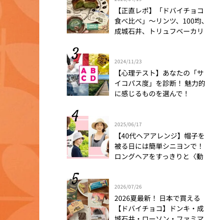
【正直レポ】「ドバイチョコ
食べ比べ」～リンツ、100均、
成城石井、トリュフベーカリ
ー～｜かがやき隊 藤野翠
2024/11/23
【心理テスト】あなたの「サ
イコパス度」を診断！ 魅力的
に感じるものを選んで！
2025/06/17
【40代ヘアアレンジ】帽子を
被る日には簡単シニヨンで！
ロングヘアをすっきりと〈動
画もチェック〉
2026/07/26
2026夏最新！ 日本で買える
【ドバイチョコ】ドンキ・成
城石井・ローソン・ファミマ