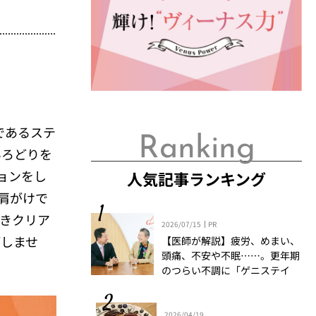
であるステ
Ranking
いろどりを
ョンをし
人気記事ランキング
肩がけで
きクリア
2026/07/15
PR
がしませ
【医師が解説】疲労、めまい、
頭痛、不安や不眠……。更年期
のつらい不調に「ゲニステイ
ン」「プロアントシアニジン」
を知っていますか？
2026/04/19