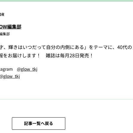
OR
LOW編集部
W編集部
5才、輝きはいつだって自分の内側にある」をテーマに、40代
報をお届けします！ 雑誌は毎月28日発売！
stagram
@glow_tkj
@glow_tkj
記事一覧へ戻る