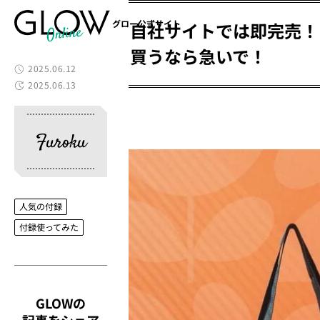
グロー公式サイト
自社サイトでは即完売！
買うなら急いで！
2025.06.12
2025.06.13
Furoku
人気の付録
付録使ってみた
GLOWの