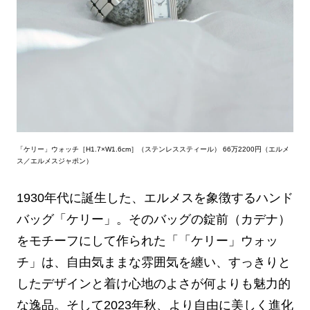
「ケリー」ウォッチ［H1.7×W1.6cm］（ステンレススティール） 66万2200円（エルメ
ス／エルメスジャポン）
1930年代に誕生した、エルメスを象徴するハンド
バッグ「ケリー」。そのバッグの錠前（カデナ）
をモチーフにして作られた「「ケリー」ウォッ
チ」は、自由気ままな雰囲気を纏い、すっきりと
したデザインと着け心地のよさが何よりも魅力的
な逸品。そして2023年秋、より自由に美しく進化