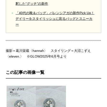
釈した“グッチ”の新作
「40代の靴＆バッグ」バレンシアガの新作Pick Up！
デイリーをスタイリッシュに彩るバッグとスニーカ
ー
撮影＝葛川栄蔵〈hannah〉 スタイリング＝大沼こずえ
〈eleven.〉 ※GLOW2025年6月号より
この記事の画像一覧