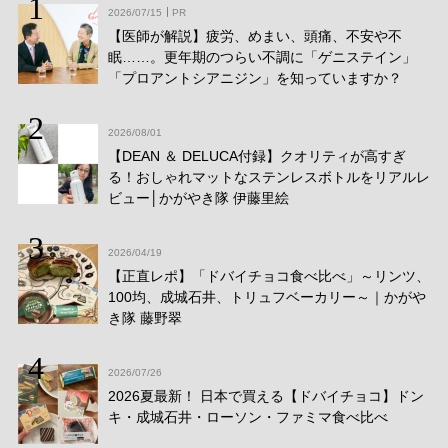
2026/07/15
PR
【医師が解説】疲労、めまい、頭痛、不安や不
眠……。更年期のつらい不調に「ゲニステイン」
「プロアントシアニジン」を知っていますか？
2026/08/01
【DEAN ＆ DELUCA付録】クオリティが高すぎ
る！おしゃれマットなステンレスボトルをリアルレ
ビュー│かがやき隊 伊藤里絵
2026/04/19
【正直レポ】「ドバイチョコ食べ比べ」～リンツ、
100均、成城石井、トリュフベーカリー～｜かがや
き隊 藤野翠
2026/07/26
2026夏最新！ 日本で買える【ドバイチョコ】ドン
キ・成城石井・ローソン・ファミマ食べ比べ