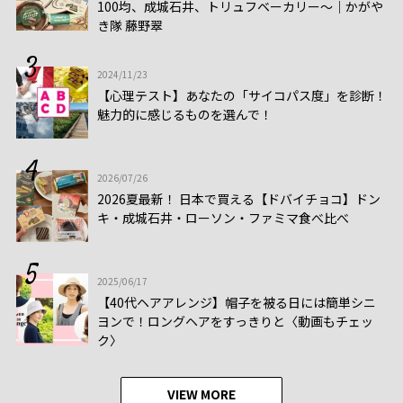
100均、成城石井、トリュフベーカリー～｜かがや
き隊 藤野翠
2024/11/23
【心理テスト】あなたの「サイコパス度」を診断！
魅力的に感じるものを選んで！
2026/07/26
2026夏最新！ 日本で買える【ドバイチョコ】ドン
キ・成城石井・ローソン・ファミマ食べ比べ
2025/06/17
【40代ヘアアレンジ】帽子を被る日には簡単シニ
ヨンで！ロングヘアをすっきりと〈動画もチェッ
ク〉
VIEW MORE