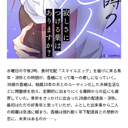
水曜日の午後2時、食材宅配「スマイルエッグ」を届けに来る青
年・涼弥との時間が、香緒にとって唯一の癒しになっていく。
38歳の香緒は、結婚10年の夫とのルーティン化した夫婦生活な
どに閉塞感を抱え、定期的に泊まりにくる義姉からの圧にも疲
弊していた。骨折をきっかけに出会った28歳の配達員・涼弥。
最初はただの好青年と思っていたが、ふとした出来事から二人
の距離は急速に縮まり、香緒は揺れ動く――年下配達員との禁断の
恋に、未来はあるのか……。