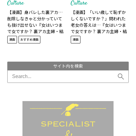
Culture
Culture
【漫画】身バレした裏アカ…
【漫画】「いい歳して恥ずか
削除しなきゃと分かっていて
しくないですか？」問われた
も抜け出せない『女はいつま
老女の答えは…『女はいつま
で女ですか？ 裏アカ主婦・結
で女ですか？ 裏アカ主婦・結
衣が堕ちた地獄』16話
衣が堕ちた地獄』17話
漫画
おすすめ漫画
漫画
サイト内を検索