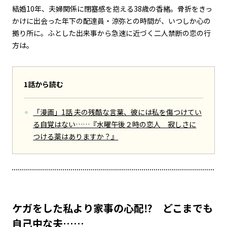
結婚10年、夫婦関係に閉塞感を抱える38歳の香緒。骨折をきっ
かけに出会った年下の配達員・涼弥との時間が、いつしか心の
拠り所に。ふとした出来事から急速に近づく二人――禁断の恋の行
方は。
1話から読む
「漫画」1話 夫の残酷な言葉、彼には私を傷つけてい
る自覚はない……『水曜午後２時の恋人 寂しさに
つける薬はありますか？』
ケガをした私より家事の心配⁉ どこまでも
自己中な夫……