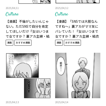
2025/04/11
2025/04/12
Culture
Culture
【漫画】不倫がしたいんじゃ
【漫画】「SNSでは大胆なん
ない。ただSNSで自分を肯定
ですね～」裏アカがママ友に
してほしいだけ『女はいつま
バレていた！『女はいつまで
で女ですか？ 裏アカ主婦・結
女ですか？ 裏アカ主婦・結衣
衣が堕ちた地獄』14話
が堕ちた地獄』15話
漫画
おすすめ漫画
漫画
おすすめ漫画
2025/04/13
2025/04/14