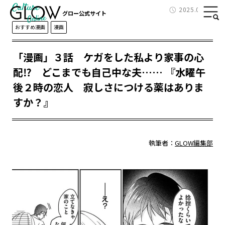
Culture
2025.08.16
グロー公式サイト
おすすめ漫画
漫画
「漫画」３話 ケガをした私より家事の心
配⁉ どこまでも自己中な夫…… 『水曜午
後２時の恋人 寂しさにつける薬はありま
すか？』
執筆者：
GLOW編集部