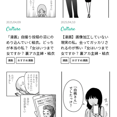
2025/04/09
2025/04/10
Culture
Culture
「漫画」自撮り投稿の沼にの
【漫画】画像加工していない
めり込んでいく結衣。どっち
現実の私。会ってガッカリさ
が本当の私？『女はいつまで
れるのが怖い『女はいつまで
女ですか？ 裏アカ主婦・結衣
女ですか？ 裏アカ主婦・結衣
が堕ちた地獄』12話
が堕ちた地獄』13話
漫画
おすすめ漫画
漫画
おすすめ漫画