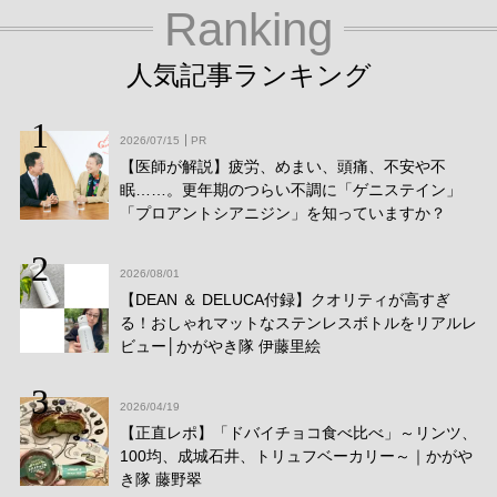
Ranking
人気記事ランキング
2026/07/15
PR
【医師が解説】疲労、めまい、頭痛、不安や不
眠……。更年期のつらい不調に「ゲニステイン」
「プロアントシアニジン」を知っていますか？
2026/08/01
【DEAN ＆ DELUCA付録】クオリティが高すぎ
る！おしゃれマットなステンレスボトルをリアルレ
ビュー│かがやき隊 伊藤里絵
2026/04/19
【正直レポ】「ドバイチョコ食べ比べ」～リンツ、
100均、成城石井、トリュフベーカリー～｜かがや
き隊 藤野翠