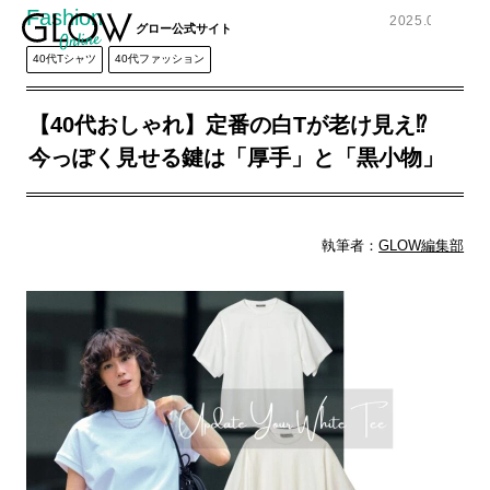
Fashion
2025.09.01
グロー公式サイト
40代Tシャツ
40代ファッション
【40代おしゃれ】定番の白Tが老け見え⁉
今っぽく見せる鍵は「厚手」と「黒小物」
執筆者：
GLOW編集部