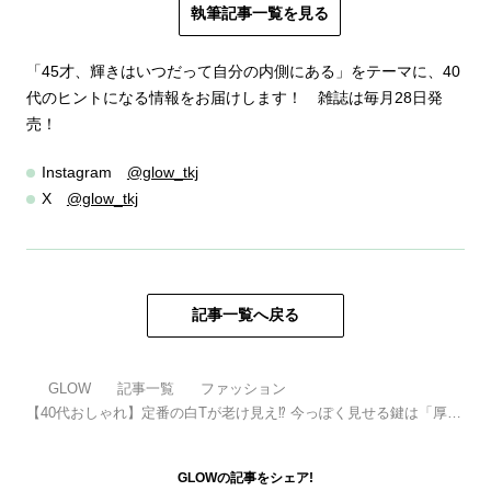
執筆記事一覧を見る
「45才、輝きはいつだって自分の内側にある」をテーマに、40
代のヒントになる情報をお届けします！ 雑誌は毎月28日発
売！
Instagram
@glow_tkj
X
@glow_tkj
記事一覧へ戻る
GLOW
記事一覧
ファッション
【40代おしゃれ】定番の白Tが老け見え⁉ 今っぽく見せる鍵は「厚
手」と「黒小物」
GLOWの記事をシェア!