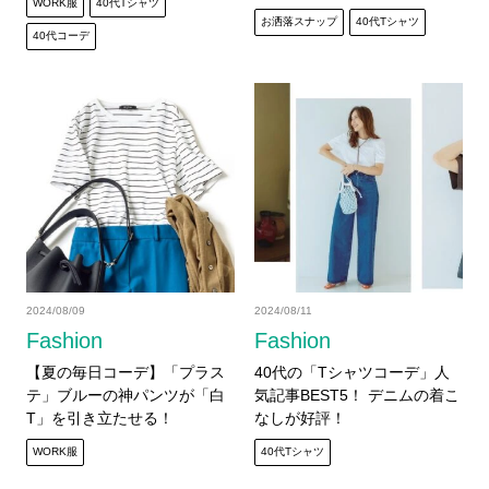
WORK服
40代Tシャツ
お洒落スナップ
40代Tシャツ
40代コーデ
2024/08/09
2024/08/11
Fashion
Fashion
【夏の毎日コーデ】「プラス
40代の「Tシャツコーデ」人
テ」ブルーの神パンツが「白
気記事BEST5！ デニムの着こ
T」を引き立たせる！
なしが好評！
WORK服
40代Tシャツ