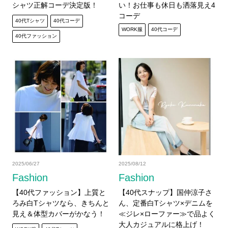
シャツ正解コーデ決定版！
い！お仕事も休日も洒落見え4
コーデ
40代Tシャツ
40代コーデ
WORK服
40代コーデ
40代ファッション
2025/06/27
2025/08/12
Fashion
Fashion
【40代ファッション】上質と
【40代スナップ】国仲涼子さ
ろみ白Tシャツなら、きちんと
ん、定番白Tシャツ×デニムを
見え＆体型カバーがかなう！
≪ジレ×ローファー≫で品よく
大人カジュアルに格上げ！