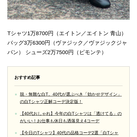
Tシャツ1万8700円（エイトン／エイトン 青山）
バッグ3万6300円（ヴァジック／ヴァジックジャ
パン） シューズ2万7500円（ピモンテ）
おすすめ記事
脱・無難な白T。40代が選ぶべき「効かせデザイン」
の白Tシャツ正解コーデ決定版！
【40代おしゃれ】今年の白Tシャツは「透けてる」の
がいい！お仕事も休日も洒落見え4コーデ
【今日のTシャツ】40代の品格コーデ2選「白Tシャ