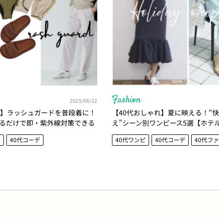
Fashion
2025/06/22
れ】ラッシュガードを普段着に！
【40代おしゃれ】夏に映える！“
るだけで即・紫外線対策できる
え”シーン別ワンピース5選【ホテ
選
カンスに】
服
40代コーデ
40代ワンピ
40代コーデ
40代フ