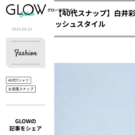
グロー公式サイト
【40代スナップ】白井
ッシュスタイル
2025.08.22
Fashion
40代Tシャツ
お洒落スナップ
GLOWの
記事をシェア