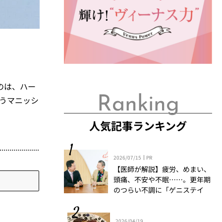
のは、ハー
Ranking
うマニッシ
人気記事ランキング
2026/07/15
PR
【医師が解説】疲労、めまい、
頭痛、不安や不眠……。更年期
のつらい不調に「ゲニステイ
ン」「プロアントシアニジン」
を知っていますか？
2026/04/19