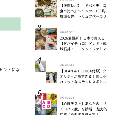
【正直レポ】「ドバイチョコ
食べ比べ」～リンツ、100均、
成城石井、トリュフベーカリ
ー～｜かがやき隊 藤野翠
2026/07/26
2026夏最新！ 日本で買える
【ドバイチョコ】ドンキ・成
城石井・ローソン・ファミマ
食べ比べ
2026/08/01
のヒントにな
【DEAN ＆ DELUCA付録】ク
オリティが高すぎる！おしゃ
れマットなステンレスボトル
をリアルレビュー│かがやき
隊 伊藤里絵
2024/11/23
【心理テスト】あなたの「サ
イコパス度」を診断！ 魅力的
に感じるものを選んで！