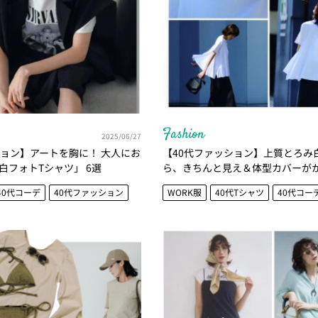
Fashion
2025/06/27
ション】アートを胸に！ 大人にお
【40代ファッション】上質とろみ
白フォトTシャツ」 6選
ら、きちんと見え＆体型カバーが
40代コーデ
40代ファッション
WORK服
40代Tシャツ
40代コー