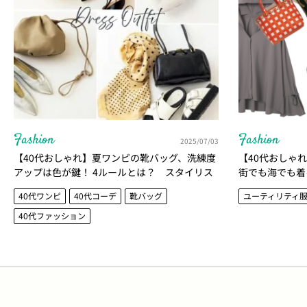
Fashion
Fashion
2025/07/03
【40代おしゃれ】夏ワンピの靴バッグ、洗練度
【40代おしゃ
アップは色が鍵！ 4ルールとは？ スタイリス
街でも海でも着
トに聞いてみた。
優秀アイテム3
40代ワンピ
40代コーデ
靴バッグ
ユーティリティ
40代ファッション