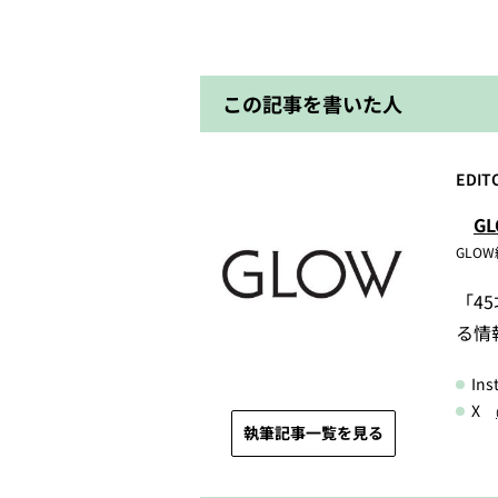
この記事を書いた人
EDIT
G
GLO
「4
る情
In
X
執筆記事一覧を見る