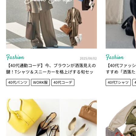
Fashion
Fashion
2025/08/02
【40代通勤コーデ】今、ブラウンが洒落見えの
【40代ファッ
鍵！Tシャツ＆スニーカーを格上げする旬セッ
すすめ「洒落た
トアップ4選
40代パンツ
WORK服
40代コーデ
40代Tシャツ