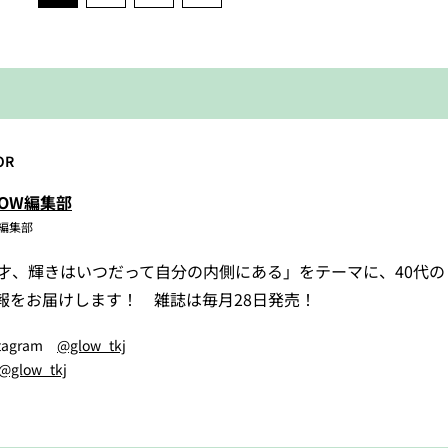
OR
LOW編集部
W編集部
5才、輝きはいつだって自分の内側にある」をテーマに、40代
報をお届けします！ 雑誌は毎月28日発売！
stagram
@glow_tkj
@glow_tkj