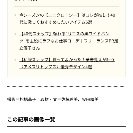
今シーズンの【ユニクロ：シー】はコレが推し！40
代に激しくおすすめしたいアイテム5選
【40代スナップ】頼れる“リエスの黒ワイドパン
ツ”を主役にラフなお仕事コーデ｜フリーランスPR足
立優子さん
【私服スナップ】買ってよかった！華奢見えが叶う
〈アメスリトップス〉優秀デザイン4選
撮影＝松橋晶子 取材・文＝佐藤玲美、安田晴美
この記事の画像一覧