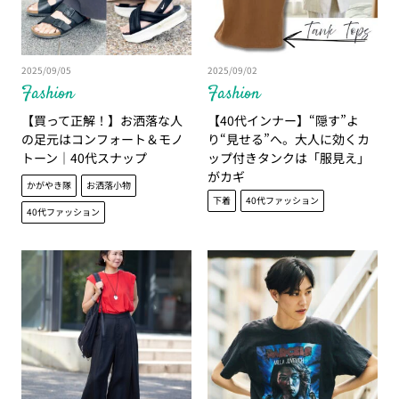
2025/09/05
2025/09/02
Fashion
Fashion
【買って正解！】お洒落な人
【40代インナー】“隠す”よ
の足元はコンフォート＆モノ
り“見せる”へ。大人に効くカ
トーン｜40代スナップ
ップ付きタンクは「服見え」
がカギ
かがやき隊
お洒落小物
下着
40代ファッション
40代ファッション