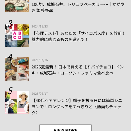
100均、成城石井、トリュフベーカリー～｜かがや
き隊 藤野翠
2024/11/23
【心理テスト】あなたの「サイコパス度」を診断！
魅力的に感じるものを選んで！
2026/07/26
2026夏最新！ 日本で買える【ドバイチョコ】ドン
キ・成城石井・ローソン・ファミマ食べ比べ
2025/06/17
【40代ヘアアレンジ】帽子を被る日には簡単シニ
ヨンで！ロングヘアをすっきりと〈動画もチェッ
ク〉
VIEW MORE