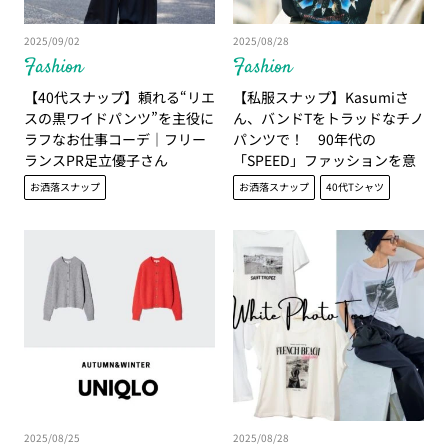
2025/09/02
2025/08/28
Fashion
Fashion
【40代スナップ】頼れる“リエ
【私服スナップ】Kasumiさ
スの黒ワイドパンツ”を主役に
ん、バンドTをトラッドなチノ
ラフなお仕事コーデ｜フリー
パンツで！ 90年代の
ランスPR足立優子さん
「SPEED」ファッションを意
識
お洒落スナップ
お洒落スナップ
40代Tシャツ
2025/08/25
2025/08/28