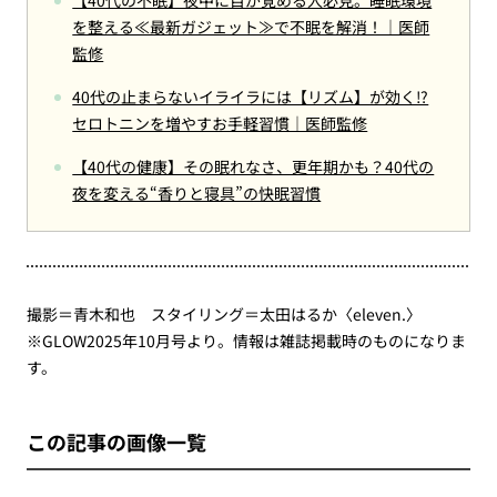
を整える≪最新ガジェット≫で不眠を解消！｜医師
監修
40代の止まらないイライラには【リズム】が効く⁉
セロトニンを増やすお手軽習慣｜医師監修
【40代の健康】その眠れなさ、更年期かも？40代の
夜を変える“香りと寝具”の快眠習慣
撮影＝青木和也 スタイリング＝太田はるか〈eleven.〉
※GLOW2025年10月号より。情報は雑誌掲載時のものになりま
す。
この記事の画像一覧