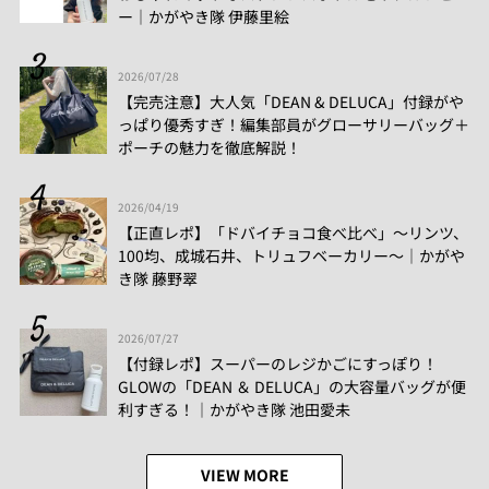
ー│かがやき隊 伊藤里絵
2026/07/28
【完売注意】大人気「DEAN & DELUCA」付録がや
っぱり優秀すぎ！編集部員がグローサリーバッグ＋
ポーチの魅力を徹底解説！
2026/04/19
【正直レポ】「ドバイチョコ食べ比べ」～リンツ、
100均、成城石井、トリュフベーカリー～｜かがや
き隊 藤野翠
2026/07/27
【付録レポ】スーパーのレジかごにすっぽり！
GLOWの「DEAN ＆ DELUCA」の大容量バッグが便
利すぎる！│かがやき隊 池田愛未
VIEW MORE