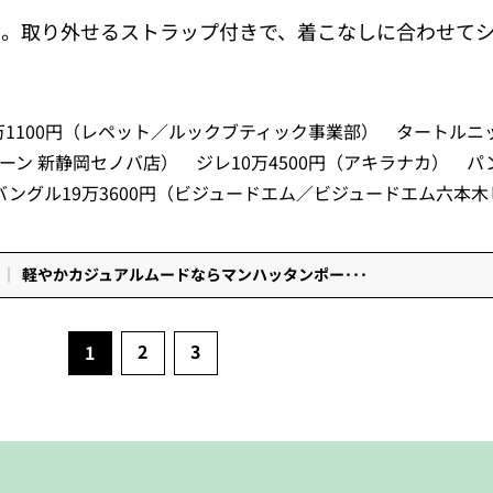
に。取り外せるストラップ付きで、着こなしに合わせて
］11万1100円（レペット／ルックブティック事業部） タートルニ
ローン 新静岡セノバ店） ジレ10万4500円（アキラナカ） パ
バングル19万3600円（ビジュードエム／ビジュードエム六本
軽やかカジュアルムードならマンハッタンポー･･･
2
3
1