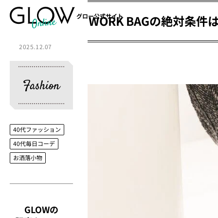
グロー公式サイト
WORK BAGの絶対条
2025.12.07
Fashion
40代ファッション
40代毎日コーデ
お洒落小物
GLOWの