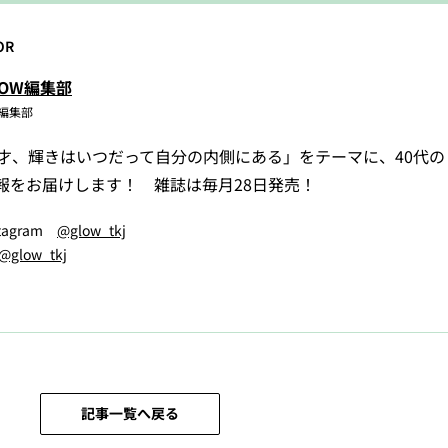
OR
LOW編集部
W編集部
5才、輝きはいつだって自分の内側にある」をテーマに、40代
報をお届けします！ 雑誌は毎月28日発売！
stagram
@glow_tkj
@glow_tkj
記事一覧へ戻る