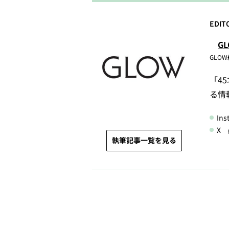
EDIT
G
GLO
「4
る情
In
X
執筆記事一覧を見る