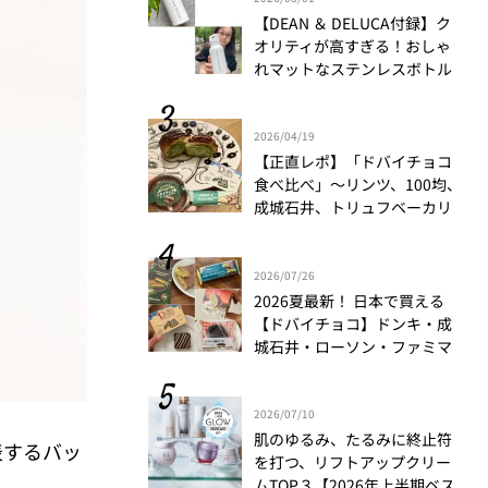
【DEAN ＆ DELUCA付録】ク
オリティが高すぎる！おしゃ
れマットなステンレスボトル
をリアルレビュー│かがやき
隊 伊藤里絵
2026/04/19
【正直レポ】「ドバイチョコ
食べ比べ」～リンツ、100均、
成城石井、トリュフベーカリ
ー～｜かがやき隊 藤野翠
2026/07/26
2026夏最新！ 日本で買える
【ドバイチョコ】ドンキ・成
城石井・ローソン・ファミマ
食べ比べ
2026/07/10
肌のゆるみ、たるみに終止符
表するバッ
を打つ、リフトアップクリー
ムTOP３【2026年上半期ベス