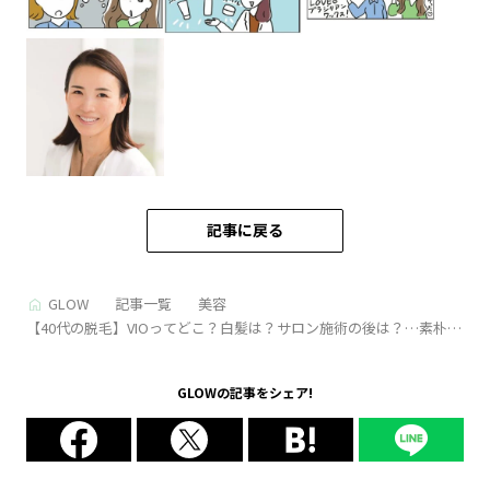
記事に戻る
GLOW
記事一覧
美容
【40代の脱毛】VIOってどこ？白髪は？サロン施術の後は？…素朴な
疑問を医師に聞いてみた〈マンガで解説〉
GLOWの記事をシェア!