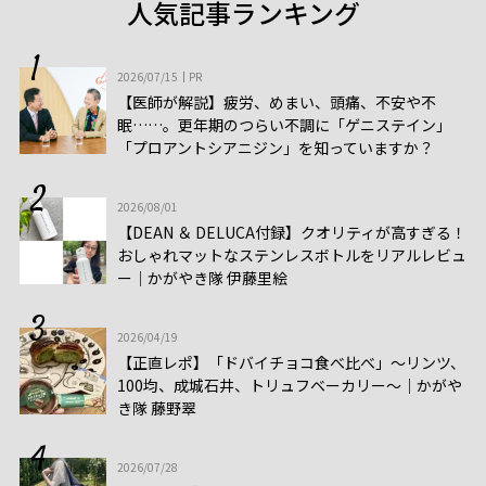
人気記事ランキング
2026/07/15
PR
【医師が解説】疲労、めまい、頭痛、不安や不
眠……。更年期のつらい不調に「ゲニステイン」
「プロアントシアニジン」を知っていますか？
2026/08/01
【DEAN ＆ DELUCA付録】クオリティが高すぎる！
おしゃれマットなステンレスボトルをリアルレビュ
ー│かがやき隊 伊藤里絵
2026/04/19
【正直レポ】「ドバイチョコ食べ比べ」～リンツ、
100均、成城石井、トリュフベーカリー～｜かがや
き隊 藤野翠
2026/07/28