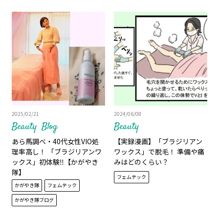
2025/02/21
2024/06/08
Beauty
Blog
Beauty
あら馬調べ・40代女性VIO処
【実録漫画】「ブラジリアン
理率高し！ 「ブラジリアンワ
ワックス」で脱毛！ 準備や痛
ックス」初体験‼️【かがやき
みはどのくらい？
隊】
フェムテック
かがやき隊
フェムテック
かがやき隊ブログ