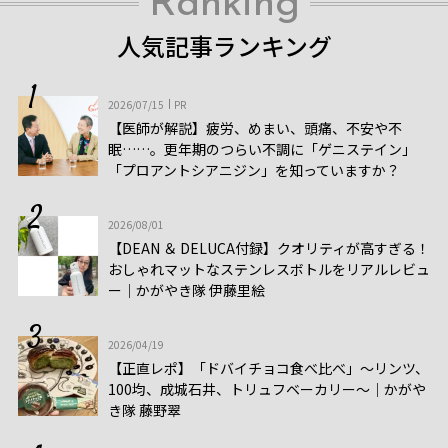
Ranking
人気記事ランキング
2026/07/15
PR
【医師が解説】疲労、めまい、頭痛、不安や不
眠……。更年期のつらい不調に「ゲニステイン」
「プロアントシアニジン」を知っていますか？
2026/08/01
【DEAN ＆ DELUCA付録】クオリティが高すぎる！
おしゃれマットなステンレスボトルをリアルレビュ
ー│かがやき隊 伊藤里絵
2026/04/19
【正直レポ】「ドバイチョコ食べ比べ」～リンツ、
100均、成城石井、トリュフベーカリー～｜かがや
き隊 藤野翠