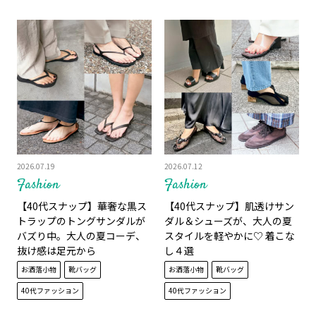
2026.07.19
2026.07.12
Fashion
Fashion
【40代スナップ】華奢な黒ス
【40代スナップ】肌透けサン
トラップのトングサンダルが
ダル＆シューズが、大人の夏
バズり中。大人の夏コーデ、
スタイルを軽やかに♡ 着こな
抜け感は足元から
し４選
お洒落小物
靴バッグ
お洒落小物
靴バッグ
40代ファッション
40代ファッション