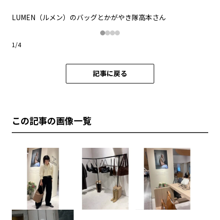
LUMEN（ルメン）のバッグとかがやき隊高本さん
L
1
/
4
記事に戻る
この記事の画像一覧