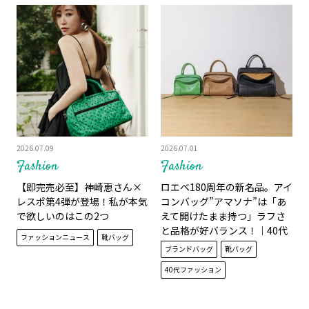
2026.07.09
2026.07.01
Fashion
Fashion
【即完売必至】神崎恵さん×
ロエベ180周年の新名品。アイ
レスポ第4弾が登場！私が本気
コンバッグ”アマソナ”は「あ
で欲しいのはこの2つ
えて開けたまま持つ」ラフさ
と品格が好バランス！｜40代
ファッションニュース
靴バッグ
が持ちたいハイブランドバッ
ブランドバッグ
靴バッグ
グ
40代ファッション