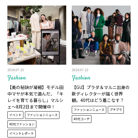
2026.07.25
2026.07.22
Fashion
Fashion
【美の秘訣が凝縮】モデル田
【GU】プラダ＆マルニ出身の
中マヤが本気で選んだ、「キ
新ディレクターが描く世界
レイを育てる暮らし」マルシ
観。40代はどう着こなす？
ェ～8月2日まで開催中！
ファッションニュース
プチプラ
イベント
ファッションニュース
40代コーデ
40代ファッション
イベントレポート