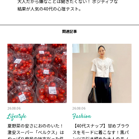
大人だから嫌なことは聞きたくない！ ポジティブな
結果が人気の40代の心理テスト。
関連記事
26.08.06
26.08.06
Lifestyle
Fashion
夏野菜の安さにおののいた！
【40代スナップ】甘めブラウ
激安スーパー「ベルクス」は
スをモードに着こなす！黒パ
やっぱり庶民の味方だった件
ンツで引き締めた大人のモノ