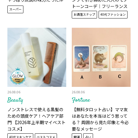
トーンコーデ｜フリーランス
スーパー
PR 中山真梨子さん
お洒落スナップ
40代ファッション
26.08.06
26.08.06
Beauty
Fortune
ノンストレスで使える黒髪の
【無料タロット占い】ママ友
ための頭皮ケア！ヘアケア部
はあなたを本当はどう思って
門 【2026年上半期マイベスト
る？ 周囲から見た印象と今必
コスメ】
要なメッセージ
40代スキンケア
ベストコスメ
開運
占い