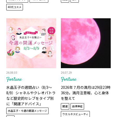
40代コスメ
26.08.03
26.07.29
Fortune
Fortune
水晶玉子の週間占い（8/3～
2026年７月の満月は29日23時
8/9）シャネルやクレオパトラ
36分。満月注意報、心と身体
など歴史的セレブをタイプ別
を整えて
に「開運アドバイス」
開運
自律神経
水晶玉子・今週の開運メッセージ
ウエルネスビューティ