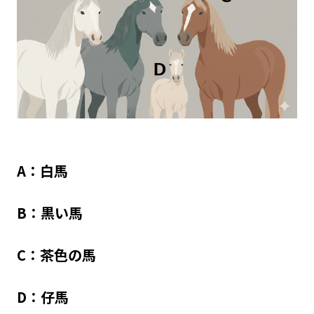
A：白馬
B：黒い馬
C：茶色の馬
D：仔馬