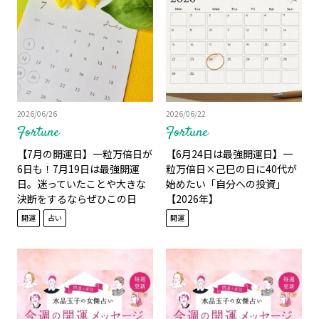
2026/06/26
2026/06/22
Fortune
Fortune
【7月の開運日】一粒万倍日が
【6月24日は最強開運日】一
6日も！7月19日は最強開運
粒万倍日×己巳の日に40代が
日。迷っていたことや大きな
始めたい「自分への投資」
決断をするならぜひこの日
【2026年】
に！
開運
占い
開運