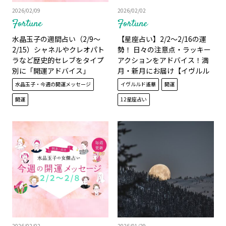
2026/02/09
2026/02/02
Fortune
Fortune
水晶玉子の週間占い（2/9～
【星座占い】2/2～2/16の運
2/15）シャネルやクレオパト
勢！ 日々の注意点・ラッキー
ラなど歴史的セレブをタイプ
アクションをアドバイス！満
別に「開運アドバイス」
月・新月にお届け【イヴルル
ド遙華】
水晶玉子・今週の開運メッセージ
イヴルルド遙華
開運
開運
12星座占い
2026/02/02
2026/01/29