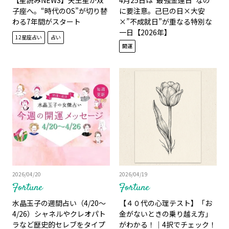
子座へ。“時代のOS”が切り替
に要注意。己巳の日×大安
わる7年間がスタート
×”不成就日”が重なる特別な
一日【2026年】
12星座占い
占い
開運
2026/04/20
2026/04/19
Fortune
Fortune
水晶玉子の週間占い（4/20～
【４０代の心理テスト】「お
4/26）シャネルやクレオパト
金がないときの乗り越え方」
ラなど歴史的セレブをタイプ
がわかる！｜4択でチェック！