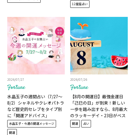
12星座占い
2026/07/27
2026/07/26
Fortune
Fortune
水晶玉子の週間占い（7/27～
【8月の開運日】最強金運日
8/2）シャネルやクレオパトラ
「己巳の日」が到来！新しい
など歴史的セレブをタイプ別
一歩を踏み出すなら、8月最大
に「開運アドバイス」
のラッキーデイ・23日がベス
ト！
水晶玉子・今週の開運メッセージ
開運
占い
開運