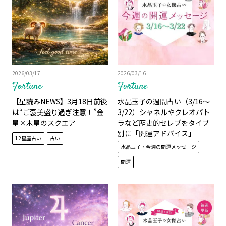
2026/03/17
2026/03/16
Fortune
Fortune
【星読みNEWS】3月18日前後
水晶玉子の週間占い（3/16～
は“ご褒美盛り過ぎ注意！”金
3/22）シャネルやクレオパト
星×木星のスクエア
ラなど歴史的セレブをタイプ
別に「開運アドバイス」
12星座占い
占い
水晶玉子・今週の開運メッセージ
開運