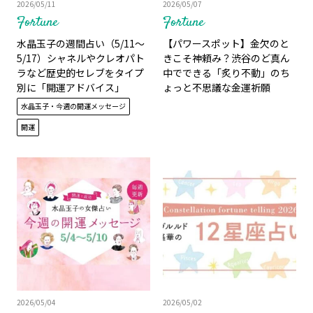
2026/05/11
2026/05/07
Fortune
Fortune
水晶玉子の週間占い（5/11～
【パワースポット】金欠のと
5/17）シャネルやクレオパト
きこそ神頼み？渋谷のど真ん
ラなど歴史的セレブをタイプ
中でできる「炙り不動」のち
別に「開運アドバイス」
ょっと不思議な金運祈願
水晶玉子・今週の開運メッセージ
開運
2026/05/04
2026/05/02