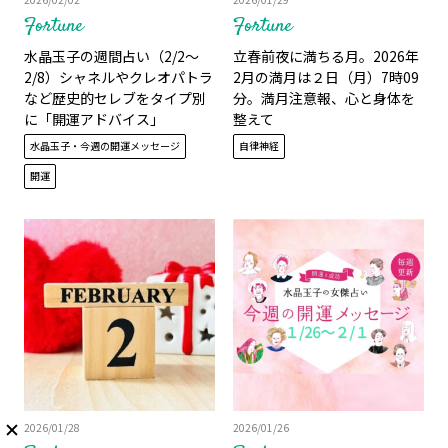
Fortune
Fortune
水晶玉子の週間占い（2/2～
立春前夜に満ちる月。2026年
2/8）シャネルやクレオパトラ
2月の満月は２日（月）7時09
など歴史的セレブをタイプ別
分。満月注意報、心と身体を
に「開運アドバイス」
整えて
水晶玉子・今週の開運メッセージ
自律神経
開運
2026/01/28
2026/01/26