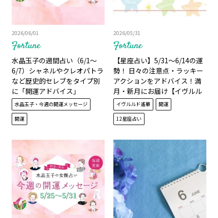
2026/06/01
2026/05/31
Fortune
Fortune
水晶玉子の週間占い（6/1～
【星座占い】5/31～6/14の運
6/7）シャネルやクレオパトラ
勢！ 日々の注意点・ラッキー
など歴史的セレブをタイプ別
アクションをアドバイス！満
に「開運アドバイス」
月・新月にお届け【イヴルル
ド遙華】
水晶玉子・今週の開運メッセージ
イヴルルド遙華
開運
開運
12星座占い