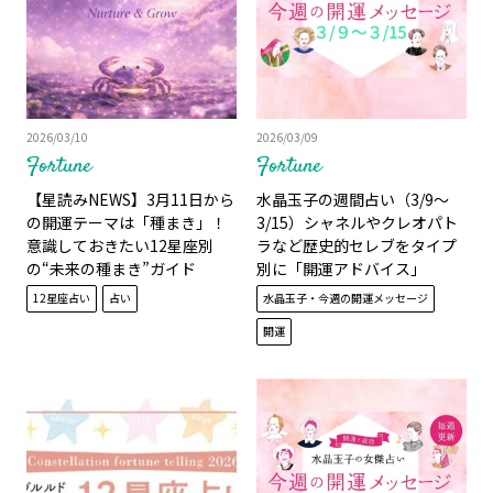
2026/03/10
2026/03/09
Fortune
Fortune
【星読みNEWS】3月11日から
水晶玉子の週間占い（3/9～
の開運テーマは「種まき」！
3/15）シャネルやクレオパト
意識しておきたい12星座別
ラなど歴史的セレブをタイプ
の“未来の種まき”ガイド
別に「開運アドバイス」
12星座占い
占い
水晶玉子・今週の開運メッセージ
開運