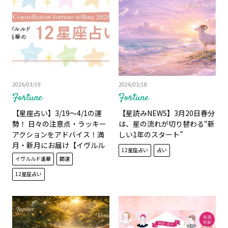
2026/03/19
2026/03/18
Fortune
Fortune
【星座占い】3/19～4/1の運
【星読みNEWS】3月20日春分
勢！ 日々の注意点・ラッキー
は、星の流れが切り替わる“新
アクションをアドバイス！満
しい1年のスタート”
月・新月にお届け【イヴルル
12星座占い
占い
ド遙華】
イヴルルド遙華
開運
12星座占い