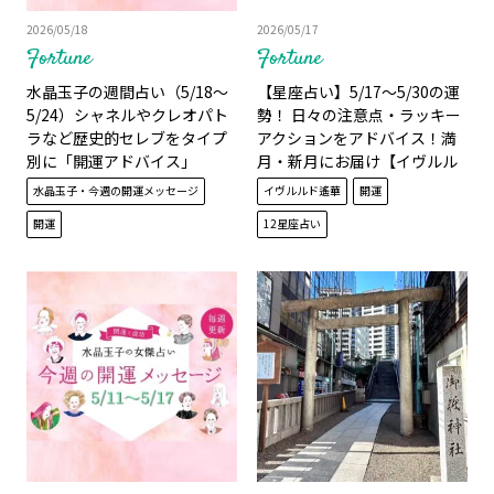
2026/05/18
2026/05/17
Fortune
Fortune
水晶玉子の週間占い（5/18～
【星座占い】5/17～5/30の運
5/24）シャネルやクレオパト
勢！ 日々の注意点・ラッキー
ラなど歴史的セレブをタイプ
アクションをアドバイス！満
別に「開運アドバイス」
月・新月にお届け【イヴルル
ド遙華】
水晶玉子・今週の開運メッセージ
イヴルルド遙華
開運
開運
12星座占い