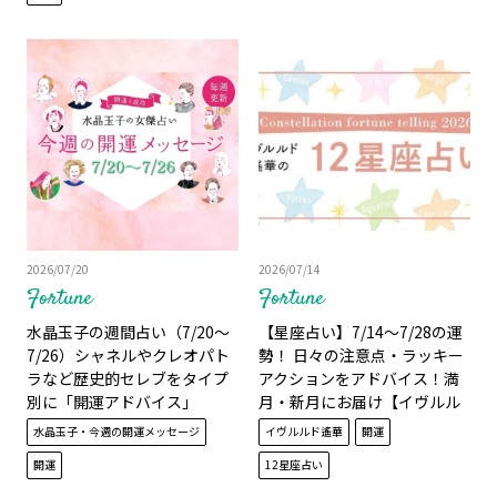
2026/07/20
2026/07/14
Fortune
Fortune
水晶玉子の週間占い（7/20～
【星座占い】7/14～7/28の運
7/26）シャネルやクレオパト
勢！ 日々の注意点・ラッキー
ラなど歴史的セレブをタイプ
アクションをアドバイス！満
別に「開運アドバイス」
月・新月にお届け【イヴルル
ド遙華】
水晶玉子・今週の開運メッセージ
イヴルルド遙華
開運
開運
12星座占い