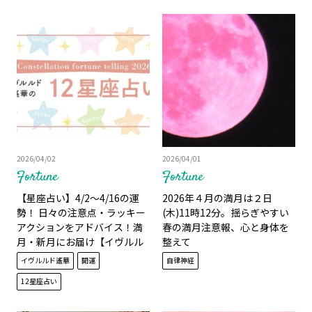
2026/04/02
2026/04/01
Fortune
Fortune
【星座占い】4/2～4/16の運
2026年４月の満月は２日
勢！ 日々の注意点・ラッキー
(木)11時12分。揺らぎやすい
アクションをアドバイス！満
春の満月注意報、心と身体を
月・新月にお届け【イヴルル
整えて
ド遙華】
イヴルルド遙華
開運
自律神経
12星座占い