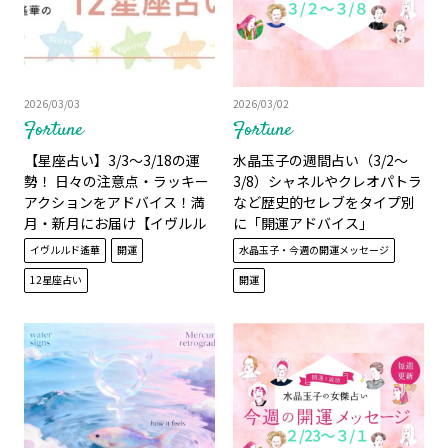
2026/03/03
2026/03/02
Fortune
Fortune
【星座占い】3/3～3/18の運
水晶玉子の週間占い（3/2～
勢！ 日々の注意点・ラッキー
3/8）シャネルやクレオパトラ
アクションをアドバイス！満
など歴史的セレブをタイプ別
月・新月にお届け【イヴルル
に「開運アドバイス」
ド遙華】
イヴルルド遙華
開運
水晶玉子・今週の開運メッセージ
12星座占い
開運