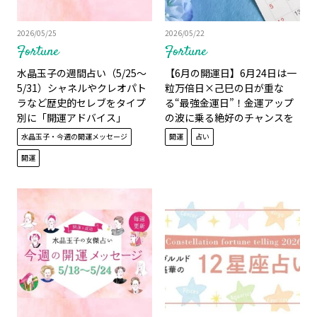
2026/05/25
2026/05/22
Fortune
Fortune
水晶玉子の週間占い（5/25～
【6月の開運日】6月24日は一
5/31）シャネルやクレオパト
粒万倍日×己巳の日が重な
ラなど歴史的セレブをタイプ
る“最強金運日”！金運アップ
別に「開運アドバイス」
の波に乗る絶好のチャンスを
見逃さないで
水晶玉子・今週の開運メッセージ
開運
占い
開運