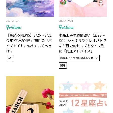
2026/02/25
2026/02/23
Fortune
Fortune
【星読みNEWS】2/26〜3/21
水晶玉子の週間占い（2/23～
今年初“水星逆行”期間のサバ
3/1）シャネルやクレオパトラ
イブガイド。備えておくべき
など歴史的セレブをタイプ別
は？
に「開運アドバイス」
占い
水晶玉子・今週の開運メッセージ
開運