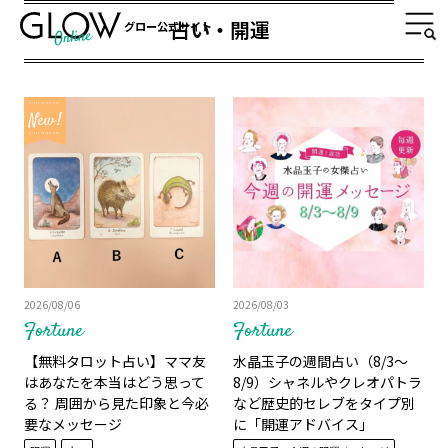
占い・開運
グロー公式サイト
2026/08/06
2026/08/03
Fortune
Fortune
【無料タロット占い】ママ友
水晶玉子の週間占い（8/3～
はあなたを本当はどう思って
8/9）シャネルやクレオパトラ
る？ 周囲から見た印象と今必
など歴史的セレブをタイプ別
要なメッセージ
に「開運アドバイス」