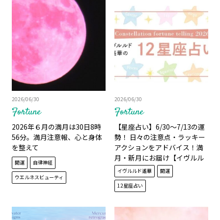
2026/06/30
2026/06/30
Fortune
Fortune
2026年６月の満月は30日8時
【星座占い】6/30～7/13の運
56分。満月注意報、心と身体
勢！ 日々の注意点・ラッキー
を整えて
アクションをアドバイス！満
月・新月にお届け【イヴルル
開運
自律神経
ド遙華】
イヴルルド遙華
開運
ウエルネスビューティ
12星座占い