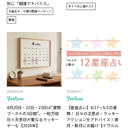
別に「開運アドバイス」
オトナの心理テスト
水晶玉子・今週の開運メッセージ
開運
2026/04/18
2026/04/17
Fortune
Fortune
4月20日・22日・23日は“運勢
【星座占い】4/17～5/1の運
ブーストの3日間”。一粒万倍
勢！ 日々の注意点・ラッキー
日×天恩日が重なるラッキー
アクションをアドバイス！満
デーも【2026年】
月・新月にお届け【イヴルル