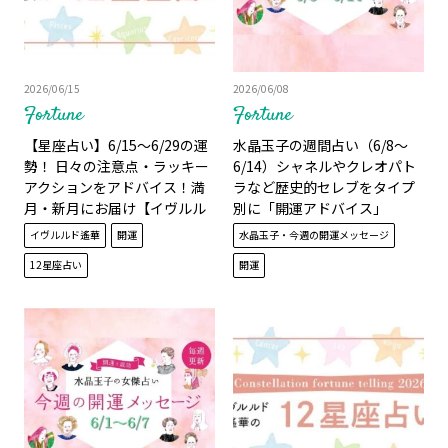
2026/06/15
2026/06/08
Fortune
Fortune
【星座占い】6/15～6/29の運
水晶玉子の週間占い（6/8～
勢！ 日々の注意点・ラッキー
6/14）シャネルやクレオパト
アクションをアドバイス！満
ラなど歴史的セレブをタイプ
月・新月にお届け【イヴルル
別に「開運アドバイス」
ド遙華】
イヴルルド遙華
開運
水晶玉子・今週の開運メッセージ
12星座占い
開運