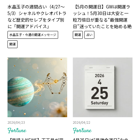
水晶玉子の週間占い（4/27～
【5月の開運日】GWは開運ラ
5/3）シャネルやクレオパトラ
ッシュ！5月30日は大安と一
など歴史的セレブをタイプ別
粒万倍日が重なる“最強開運
に「開運アドバイス」
日”迷っていたことを始める絶
好のチャンス！
水晶玉子・今週の開運メッセージ
開運
占い
開運
2026/04/23
2026/04/22
Fortune
Fortune
【星読みNEWS】天王星が双
4月25日は“最強金運日”なの