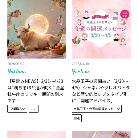
2026/03/30
2026/03/30
Fortune
Fortune
【星読みNEWS】3/31〜4/23
水晶玉子の週間占い（3/30～
は“満ちるほど運が動く” 金星
4/5）シャネルやクレオパトラ
牡牛座のラッキー期間の到来
など歴史的セレブをタイプ別
です！
に「開運アドバイス」
12星座占い
占い
水晶玉子・今週の開運メッセージ
開運