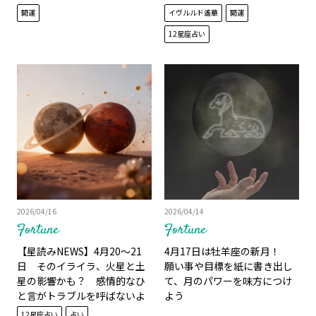
ド遙華】
開運
イヴルルド遙華
開運
12星座占い
2026/04/16
2026/04/14
Fortune
Fortune
【星読みNEWS】4月20〜21
4月17日は牡羊座の新月！
日 そのイライラ、火星と土
願い事や目標を紙に書き出し
星の影響かも？ 感情的なひ
て、月のパワーを味方につけ
と言がトラブルを呼ばないよ
よう
うに注意！ 12星座別レスキュ
12星座占い
占い