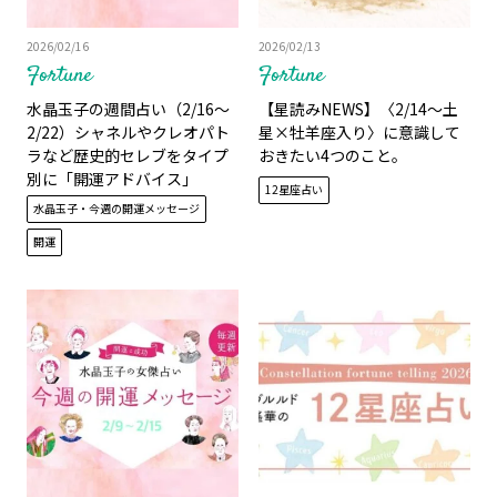
2026/02/16
2026/02/13
Fortune
Fortune
水晶玉子の週間占い（2/16～
【星読みNEWS】〈2/14〜土
2/22）シャネルやクレオパト
星×牡羊座入り〉に意識して
ラなど歴史的セレブをタイプ
おきたい4つのこと。
別に「開運アドバイス」
12星座占い
水晶玉子・今週の開運メッセージ
開運