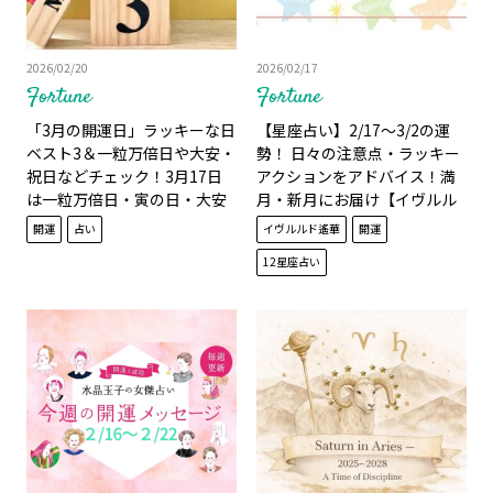
2026/02/20
2026/02/17
Fortune
Fortune
「3月の開運日」ラッキーな日
【星座占い】2/17～3/2の運
ベスト3＆一粒万倍日や大安・
勢！ 日々の注意点・ラッキー
祝日などチェック！3月17日
アクションをアドバイス！満
は一粒万倍日・寅の日・大安
月・新月にお届け【イヴルル
がトリプルで重なる最強開運
ド遙華】
開運
占い
イヴルルド遙華
開運
日！迷っていたことを始める
12星座占い
ならこの日がチャンス！