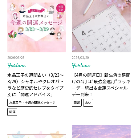
2026/03/23
2026/03/20
Fortune
Fortune
水晶玉子の週間占い（3/23～
【4月の開運日】新生活の幕開
3/29）シャネルやクレオパト
けの4月は“最強金運月”ラッキ
ラなど歴史的セレブをタイプ
ーデー続出＆金運スペシャル
別に「開運アドバイス」
デー到来！
水晶玉子・今週の開運メッセージ
開運
占い
開運