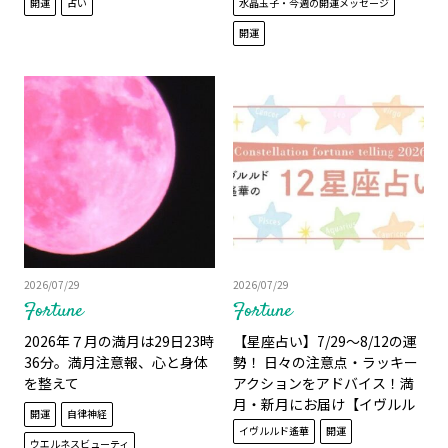
開運
占い
水晶玉子・今週の開運メッセージ
開運
2026/07/29
2026/07/29
Fortune
Fortune
2026年７月の満月は29日23時
【星座占い】7/29～8/12の運
36分。満月注意報、心と身体
勢！ 日々の注意点・ラッキー
を整えて
アクションをアドバイス！満
月・新月にお届け【イヴルル
開運
自律神経
ド遙華】
イヴルルド遙華
開運
ウエルネスビューティ