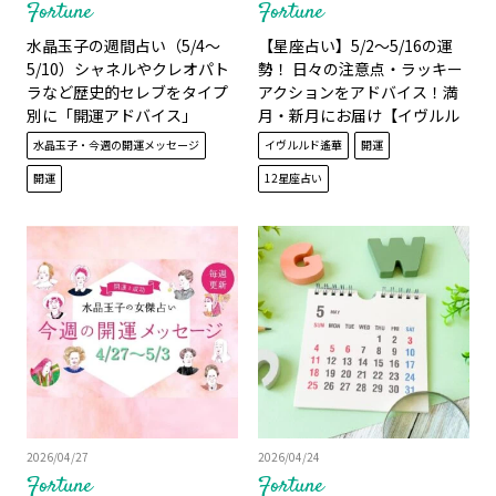
Fortune
Fortune
水晶玉子の週間占い（5/4～
【星座占い】5/2～5/16の運
5/10）シャネルやクレオパト
勢！ 日々の注意点・ラッキー
ラなど歴史的セレブをタイプ
アクションをアドバイス！満
別に「開運アドバイス」
月・新月にお届け【イヴルル
ド遙華】
水晶玉子・今週の開運メッセージ
イヴルルド遙華
開運
開運
12星座占い
2026/04/27
2026/04/24
Fortune
Fortune