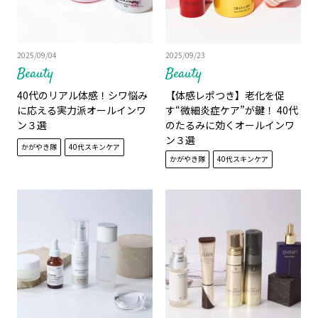
2025/09/04
2025/09/23
Beauty
Beauty
40代のリアル体感！シワ悩み
【体感レポつき】老化を促
に応える実力派オールインワ
す“微細炎症ケア”が鍵！ 40代
ン３選
のたるみに効くオールインワ
ン３選
かがやき隊
40代スキンケア
かがやき隊
40代スキンケア