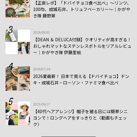
【正直レポ】「ドバイチョコ食べ比べ」～リンツ、
100均、成城石井、トリュフベーカリー～｜かがや
き隊 藤野翠
2026/08/01
【DEAN ＆ DELUCA付録】クオリティが高すぎる！
おしゃれマットなステンレスボトルをリアルレビュ
ー│かがやき隊 伊藤里絵
2026/07/26
2026夏最新！ 日本で買える【ドバイチョコ】ドン
キ・成城石井・ローソン・ファミマ食べ比べ
2025/06/17
【40代ヘアアレンジ】帽子を被る日には簡単シニ
ヨンで！ロングヘアをすっきりと〈動画もチェッ
ク〉