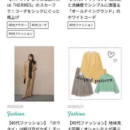
は「HERMES」のスカーフ
と洗練度でシンプルに洒落る
で！コーデをシックにぐっと
「オールドイングランド」の
格上げ
ホワイトコーデ
40代アウター
40代コーデ
40代ファッション
40代ファッション
2026/03/29
2026/03/27
Fashion
Fashion
【40代ファッション】「ボウ
【40代ファッション】地味見
タイ」は結び方がカギ！ モー
え回避！オシャレな人が選ぶ