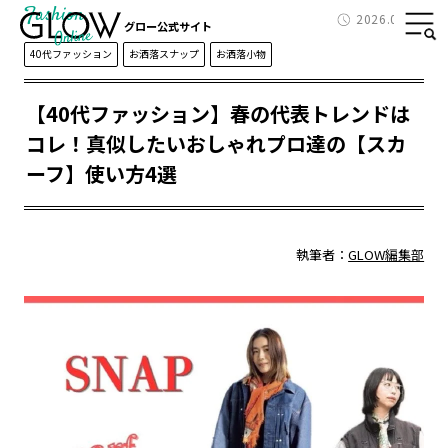
Fashion
2026.04.02
グロー公式サイト
40代ファッション
お洒落スナップ
お洒落小物
【40代ファッション】春の代表トレンドは
コレ！真似したいおしゃれプロ達の【スカ
ーフ】使い方4選
執筆者：
GLOW編集部