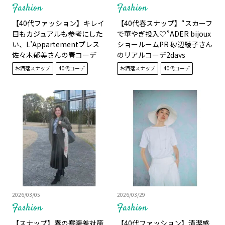
Fashion
Fashion
【40代ファッション】キレイ
【40代春スナップ】“スカーフ
目もカジュアルも参考にした
で華やぎ投入♡”ADER bijoux
い、L’Appartementプレス
ショールームPR 砂辺綾子さん
佐々木郁美さんの春コーデ
のリアルコーデ2days
3daysスナップ
お洒落スナップ
40代コーデ
お洒落スナップ
40代コーデ
2026/03/05
2026/03/29
Fashion
Fashion
【スナップ】春の寒暖差対策
【40代ファッション】清潔感