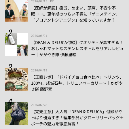
2026/07/15
PR
【医師が解説】疲労、めまい、頭痛、不安や不
眠……。更年期のつらい不調に「ゲニステイン」
「プロアントシアニジン」を知っていますか？
2026/08/01
【DEAN ＆ DELUCA付録】クオリティが高すぎる！
おしゃれマットなステンレスボトルをリアルレビュ
ー│かがやき隊 伊藤里絵
2026/04/19
【正直レポ】「ドバイチョコ食べ比べ」～リンツ、
100均、成城石井、トリュフベーカリー～｜かがや
き隊 藤野翠
2026/07/28
【完売注意】大人気「DEAN & DELUCA」付録がや
っぱり優秀すぎ！編集部員がグローサリーバッグ＋
ポーチの魅力を徹底解説！