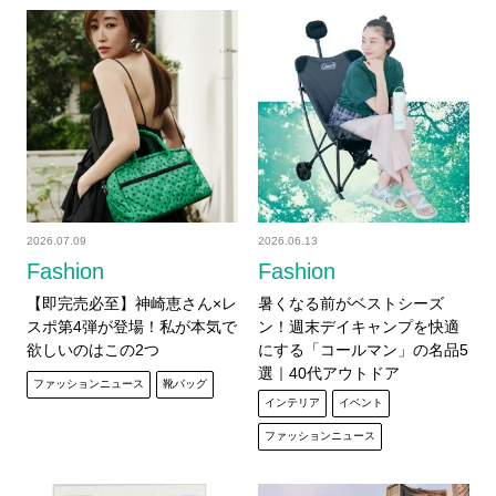
2026.07.09
2026.06.13
Fashion
Fashion
【即完売必至】神崎恵さん×レ
暑くなる前がベストシーズ
スポ第4弾が登場！私が本気で
ン！週末デイキャンプを快適
欲しいのはこの2つ
にする「コールマン」の名品5
選｜40代アウトドア
ファッションニュース
靴バッグ
インテリア
イベント
ファッションニュース