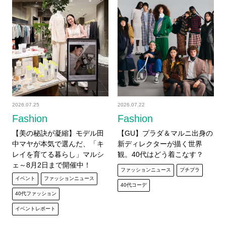
2026.07.25
2026.07.22
Fashion
Fashion
【美の秘訣が凝縮】モデル田
【GU】プラダ＆マルニ出身の
中マヤが本気で選んだ、「キ
新ディレクターが描く世界
レイを育てる暮らし」マルシ
観。40代はどう着こなす？
ェ～8月2日まで開催中！
ファッションニュース
プチプラ
イベント
ファッションニュース
40代コーデ
40代ファッション
イベントレポート