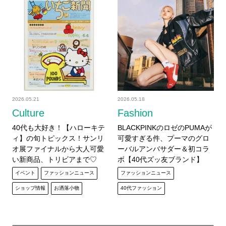
2026.05.21
2026.05.18
Culture
Fashion
40代も大好き！【ハローキテ
BLACKPINKのロゼのPUMAが
ィ】の旬トピックス！サンリ
可愛すぎる件、プーマのグロ
オ展ファイナルから大人可愛
ーバルアンバサダー＆初コラ
い新商品、トリビアまで♡
ボ【40代ズッ友ブランド】
イベント
ファッションニュース
ファッションニュース
ショップ情報
お洒落小物
40代ファッション