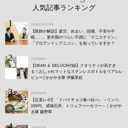
人気記事ランキング
2026/07/15
PR
【医師が解説】疲労、めまい、頭痛、不安や不
眠……。更年期のつらい不調に「ゲニステイン」
「プロアントシアニジン」を知っていますか？
2026/08/01
【DEAN ＆ DELUCA付録】クオリティが高すぎ
る！おしゃれマットなステンレスボトルをリアルレ
ビュー│かがやき隊 伊藤里絵
2026/04/19
【正直レポ】「ドバイチョコ食べ比べ」～リンツ、
100均、成城石井、トリュフベーカリー～｜かがや
き隊 藤野翠
2026/07/26