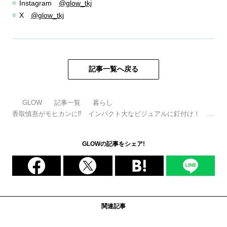
Instagram
@glow_tkj
X
@glow_tkj
記事一覧へ戻る
GLOW
記事一覧
暮らし
香取慎吾がモヒカンに⁉ インパクト大なビジュアルに釘付け！ 歯
ブラシヘアーでウド鈴木と初共演したCMが話題
GLOWの記事をシェア!
関連記事