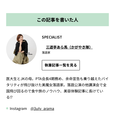
この記事を書いた人
SPECIALIST
三遊亭あら馬（かがやき隊）
落語家
執筆記事一覧を見る
医大生とJKの母。PTA会長4期務め、余命宣告も乗り越えたバイ
タリティが飛び抜けた美魔女落語家。落語公演の他講演会で全
国飛び回るので食や旅のノウハウ、美容体験記事に長けてい
る⁉︎
Instagram
@3uty_arama