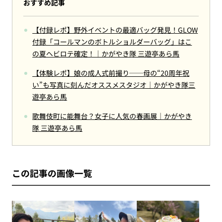
おすすめ記事
【付録レポ】野外イベントの最適バッグ発見！GLOW
付録「コールマンのボトルショルダーバッグ」はこ
の夏ヘビロテ確定！｜かがやき隊 三遊亭あら馬
【体験レポ】娘の成人式前撮り──母の“20周年祝
い”も写真に刻んだオススメスタジオ｜かがやき隊三
遊亭あら馬
歌舞伎町に能舞台？女子に人気の春画展｜かがやき
隊 三遊亭あら馬
この記事の画像一覧