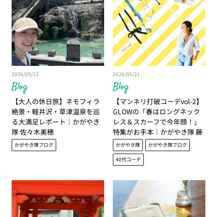
2026/05/23
2026/05/21
Blog
Blog
【大人の休日旅】ネモフィラ
【マンネリ打破コーデvol-2】
絶景・軽井沢・草津温泉を巡
GLOWの「春はロングネック
る大満足レポート｜かがやき
レス＆スカーフで今年顔！」
隊 佐々木美穂
特集がお手本｜かがやき隊 藤
野翠
かがやき隊ブログ
かがやき隊
かがやき隊ブログ
40代コーデ