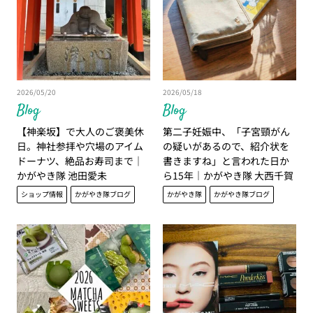
2026/05/20
2026/05/18
Blog
Blog
【神楽坂】で大人のご褒美休
第二子妊娠中、「子宮頸がん
日。神社参拝や穴場のアイム
の疑いがあるので、紹介状を
ドーナツ、絶品お寿司まで｜
書きますね」と言われた日か
かがやき隊 池田愛未
ら15年｜かがやき隊 大西千賀
子
ショップ情報
かがやき隊ブログ
かがやき隊
かがやき隊ブログ