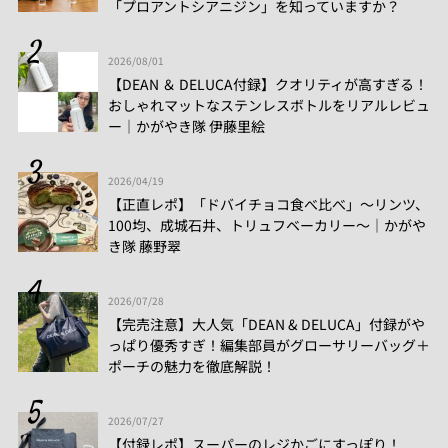
「プロアントシアニジン」を知っていますか？
2026/08/01
【DEAN ＆ DELUCA付録】クオリティが高すぎる！
おしゃれマットなステンレスボトルをリアルレビュ
ー│かがやき隊 伊藤里絵
2026/04/19
【正直レポ】「ドバイチョコ食べ比べ」～リンツ、
100均、成城石井、トリュフベーカリー～｜かがや
き隊 藤野翠
2026/07/28
【完売注意】大人気「DEAN & DELUCA」付録がや
っぱり優秀すぎ！編集部員がグローサリーバッグ＋
ポーチの魅力を徹底解説！
2026/07/27
【付録レポ】スーパーのレジかごにすっぽり！