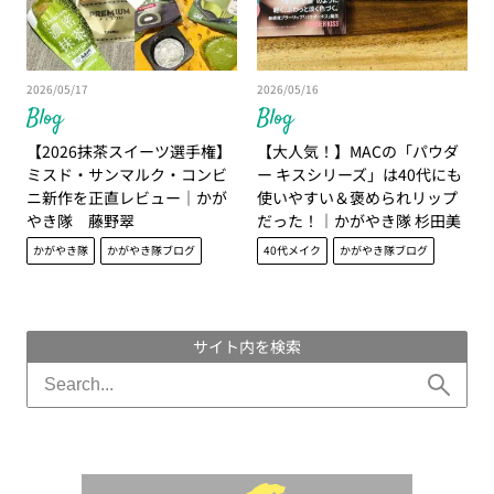
2026/05/17
2026/05/16
Blog
Blog
【2026抹茶スイーツ選手権】
【大人気！】MACの「パウダ
ミスド・サンマルク・コンビ
ー キスシリーズ」は40代にも
ニ新作を正直レビュー｜かが
使いやすい＆褒められリップ
やき隊 藤野翠
だった！｜かがやき隊 杉田美
紀
かがやき隊
かがやき隊ブログ
40代メイク
かがやき隊ブログ
サイト内を検索