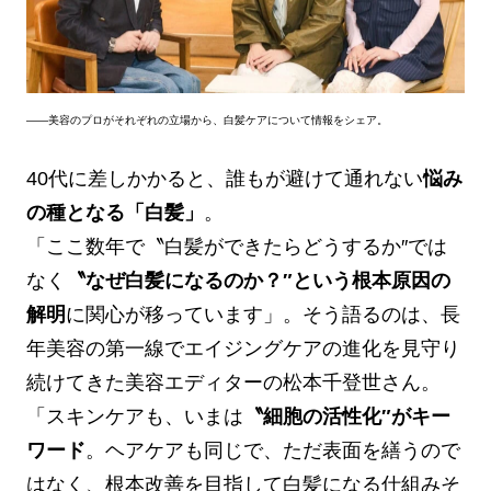
——美容のプロがそれぞれの立場から、白髪ケアについて情報をシェア。
40代に差しかかると、誰もが避けて通れない
悩み
の種となる「白髪」
。
「ここ数年で〝白髪ができたらどうするか″では
なく
〝なぜ白髪になるのか？″という根本原因の
解明
に関心が移っています」。そう語るのは、長
年美容の第一線でエイジングケアの進化を見守り
続けてきた美容エディターの松本千登世さん。
「スキンケアも、いまは
〝細胞の活性化″がキー
ワード
。ヘアケアも同じで、ただ表面を繕うので
はなく、根本改善を目指して白髪になる仕組みそ