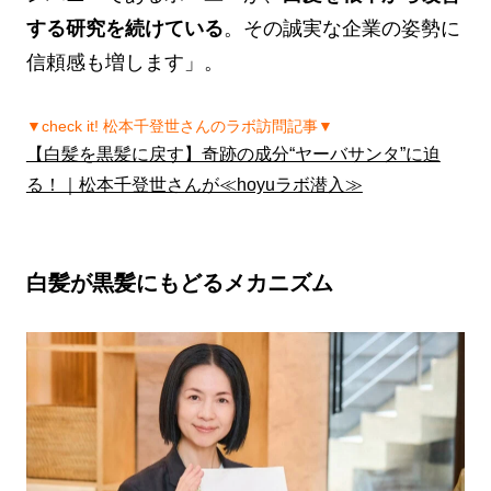
する研究を続けている
。その誠実な企業の姿勢に
信頼感も増します」。
▼check it! 松本千登世さんのラボ訪問記事▼
【白髪を黒髪に戻す】奇跡の成分“ヤーバサンタ”に迫
る！｜松本千登世さんが≪hoyuラボ潜入≫
白髪が黒髪にもどるメカニズム