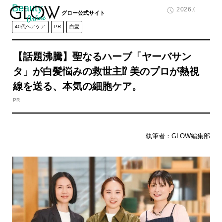
Beauty
2026.06.12
グロー公式サイト
40代ヘアケア
PR
白髪
【話題沸騰】聖なるハーブ「ヤーバサン
タ」が白髪悩みの救世主⁉ 美のプロが熱視
線を送る、本気の細胞ケア。
PR
執筆者：
GLOW編集部