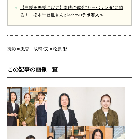
【白髪を黒髪に戻す】奇跡の成分“ヤーバサンタ”に迫
る！｜松本千登世さんが≪hoyuラボ潜入≫
撮影＝風香 取材･文＝松原 彩
この記事の画像一覧