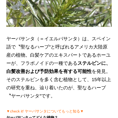
ヤーバサンタ（＝イエルバサンタ）は、スペイン
語で〝聖なるハーブ″と呼ばれるアメリカ大陸原
産の植物。白髪ケアのエキスパートであるホーユ
ーが、フラボノイドの一種である
ステルビンに、
白髪改善および予防効果を有する可能性
を発見。
そのステルビンを多く含む植物として、15年以上
の研究を重ね、辿り着いたのが、聖なるハーブ
〝ヤーバサンタ″です。
▼check it! ヤーバサンタについてもっと知る▼
ヤーバサンタってどんな植物？