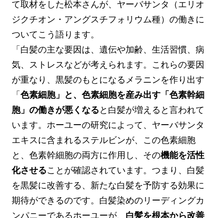
て取材をした松本さんが、ヤーバサンタ（エリオ
ジクチオン・アングスチフォリウム種）の働きに
ついてこう語ります。
「白髪の主な要因は、遺伝や加齢、生活習慣、病
気、ストレスなどが考えられます。これらの要因
が重なり、黒髪のもとになるメラニンを作り出す
「
色素細胞」と、色素細胞を産み出す「色素幹細
胞」の働きが悪くなる
と白髪が増えると言われて
います。ホーユーの研究によって、ヤーバサンタ
エキスに含まれるステルビンが、この色素細胞
と、色素幹細胞の両方に作用し、その
機能を活性
化させる
ことが確認されています。つまり、白髪
を黒髪に改善する、新たな白髪を予防する効果に
期待ができるのです。白髪染めのリーディングカ
ンパニーであるホーユーが、
白髪を根本から改善