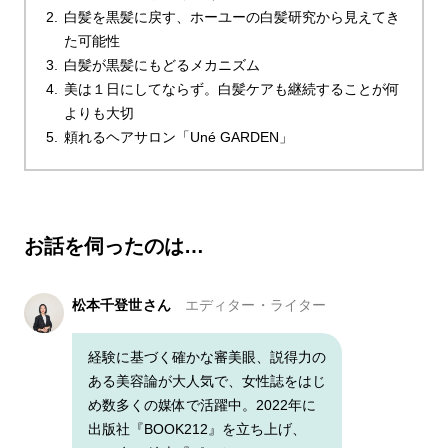
白髪を黒髪に戻す、ホーユーの白髪研究から見えてき
た可能性
白髪が黒髪にもどるメカニズム
美は１日にしてならず。白髪ケアも継続することが何
よりも大切
頼れるヘアサロン「Uné GARDEN」
お話を伺ったのは…
松本千登世さん
エディター・ライター
経験に基づく確かな審美眼、説得力の
ある美容論が大人気で、女性誌をはじ
め数多くの媒体で活躍中。2022年に
出版社『BOOK212』を立ち上げ、