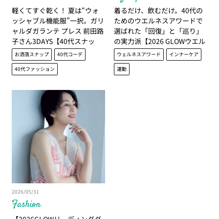
軽くてすぐ乾く！ 夏は“ウォ
着るだけ、飲むだけ。40代の
ッシャブル機能服”一択。ガリ
ためのウエルネスアワードで
ャルダガランテ プレス 前田路
選ばれた「回復」と「巡り」
子さん3DAYS【40代スナッ
の実力派【2026 GLOWウエル
プ】
ネス大賞発表】
お洒落スナップ
40代コーデ
ウェルネスアワード
インナーケア
40代ファッション
運動
2026/05/31
Fashion