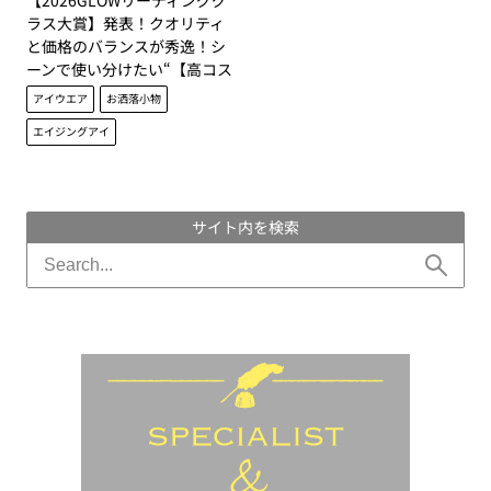
【2026GLOWリーディンググ
ラス大賞】発表！クオリティ
と価格のバランスが秀逸！シ
ーンで使い分けたい“【高コス
パメガネ】
アイウエア
お洒落小物
エイジングアイ
サイト内を検索