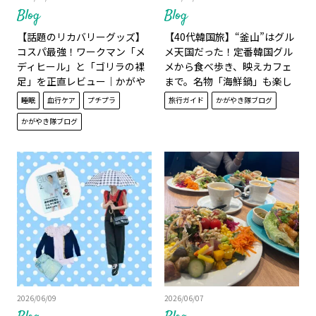
Blog
Blog
【話題のリカバリーグッズ】
【40代韓国旅】“釜山”はグル
コスパ最強！ワークマン「メ
メ天国だった！定番韓国グル
ディヒール」と「ゴリラの裸
メから食べ歩き、映えカフェ
足」を正直レビュー｜かがや
まで。名物「海鮮鍋」も楽し
き隊 杉田美紀
める｜かがやき隊 伊藤里絵
睡眠
血行ケア
プチプラ
旅行ガイド
かがやき隊ブログ
かがやき隊ブログ
2026/06/09
2026/06/07