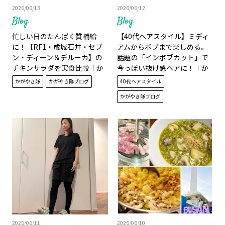
2026/06/13
2026/06/12
Blog
Blog
忙しい日のたんぱく質補給
【40代ヘアスタイル】ミディ
に！【RF1・成城石井・セブ
アムからボブまで楽しめる。
ン・ディーン＆デルーカ】の
話題の「インボブカット」で
チキンサラダを実食比較｜か
今っぽい抜け感ヘアに！｜か
がやき隊 大西千賀子
がやき隊 池田愛未
かがやき隊
かがやき隊ブログ
40代へアスタイル
かがやき隊ブログ
2026/06/11
2026/06/10