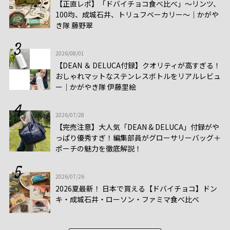
【正直レポ】「ドバイチョコ食べ比べ」～リンツ、
100均、成城石井、トリュフベーカリー～｜かがや
き隊 藤野翠
2026/08/01
【DEAN ＆ DELUCA付録】クオリティが高すぎる！
おしゃれマットなステンレスボトルをリアルレビュ
ー│かがやき隊 伊藤里絵
2026/07/28
【完売注意】大人気「DEAN & DELUCA」付録がや
っぱり優秀すぎ！編集部員がグローサリーバッグ＋
ポーチの魅力を徹底解説！
2026/07/26
2026夏最新！ 日本で買える【ドバイチョコ】ドン
キ・成城石井・ローソン・ファミマ食べ比べ