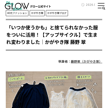
Blog
2026.06.14
グロー公式サイト
40代ファッション
かがやき隊
かがやき隊ブログ
「いつか使うかも」と捨てられなかった服
をついに活用！【アップサイクル】で生ま
れ変わりました｜かがやき隊 藤野 翠
執筆者：
藤野翠（かがやき隊）