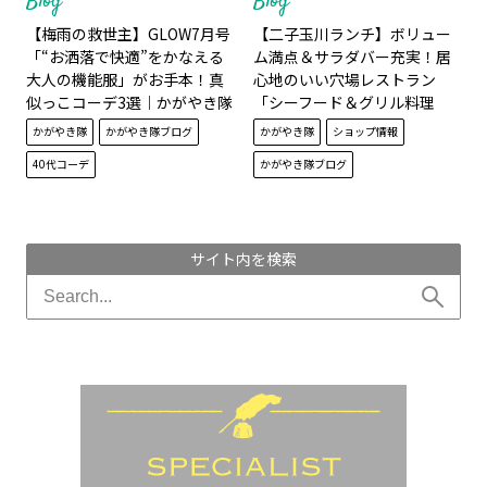
Blog
Blog
【梅雨の救世主】GLOW7月号
【二子玉川ランチ】ボリュー
「“お洒落で快適”をかなえる
ム満点＆サラダバー充実！居
大人の機能服」がお手本！真
心地のいい穴場レストラン
似っこコーデ3選｜かがやき隊
「シーフード＆グリル料理
藤野 翠
THE GALLEY」｜かがやき隊
かがやき隊
かがやき隊ブログ
かがやき隊
ショップ情報
藤本真由子
40代コーデ
かがやき隊ブログ
サイト内を検索