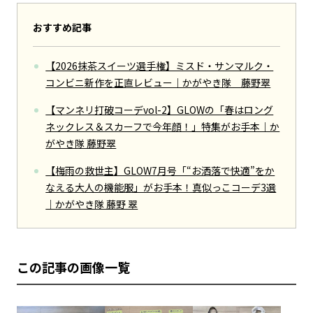
おすすめ記事
【2026抹茶スイーツ選手権】ミスド・サンマルク・
コンビニ新作を正直レビュー｜かがやき隊 藤野翠
【マンネリ打破コーデvol-2】GLOWの「春はロング
ネックレス＆スカーフで今年顔！」特集がお手本｜か
がやき隊 藤野翠
【梅雨の救世主】GLOW7月号「“お洒落で快適”をか
なえる大人の機能服」がお手本！真似っこコーデ3選
｜かがやき隊 藤野 翠
この記事の画像一覧