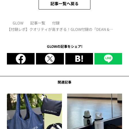
記事一覧へ戻る
GLOW
記事一覧
付録
【付録レポ】クオリティが高すぎる！GLOW付録の「DEAN &
DELUCA ステンレスボトル」がかなり使えます｜かがやき隊 北澤亜
由美
GLOWの記事をシェア!
関連記事