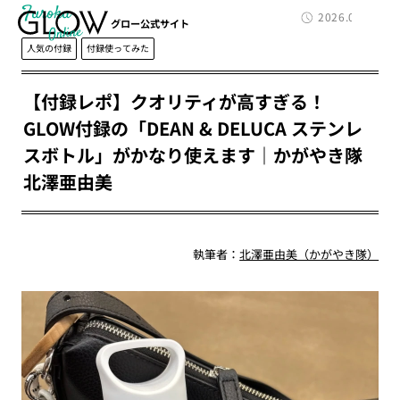
Furoku
2026.07.07
グロー公式サイト
人気の付録
付録使ってみた
【付録レポ】クオリティが高すぎる！
GLOW付録の「DEAN & DELUCA ステンレ
スボトル」がかなり使えます｜かがやき隊
北澤亜由美
執筆者：
北澤亜由美（かがやき隊）