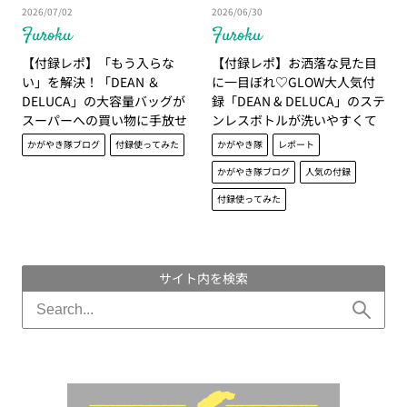
2026/07/02
2026/06/30
Furoku
Furoku
【付録レポ】「もう入らな
【付録レポ】お洒落な見た目
い」を解決！「DEAN ＆
に一目ぼれ♡GLOW大人気付
DELUCA」の大容量バッグが
録「DEAN & DELUCA」のステ
スーパーへの買い物に手放せ
ンレスボトルが洗いやすくて
ない！｜かがやき隊 伊藤里絵
ありがたい！｜かがやき隊 角
かがやき隊ブログ
付録使ってみた
かがやき隊
レポート
藤千種
かがやき隊ブログ
人気の付録
付録使ってみた
サイト内を検索