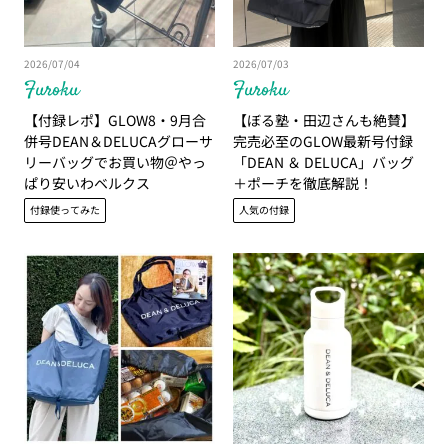
2026/07/04
2026/07/03
Furoku
Furoku
【付録レポ】GLOW8・9月合
【ぼる塾・田辺さんも絶賛】
併号DEAN＆DELUCAグローサ
完売必至のGLOW最新号付録
リーバッグでお買い物＠やっ
「DEAN ＆ DELUCA」バッグ
ぱり安いわベルクス
＋ポーチを徹底解説！
付録使ってみた
人気の付録