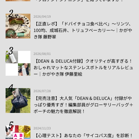
2026/04/19
【正直レポ】「ドバイチョコ食べ比べ」～リンツ、
100均、成城石井、トリュフベーカリー～｜かがや
き隊 藤野翠
2026/08/01
【DEAN ＆ DELUCA付録】クオリティが高すぎる！
おしゃれマットなステンレスボトルをリアルレビュ
ー│かがやき隊 伊藤里絵
2026/07/28
【完売注意】大人気「DEAN & DELUCA」付録がや
っぱり優秀すぎ！編集部員がグローサリーバッグ＋
ポーチの魅力を徹底解説！
2024/11/23
【心理テスト】あなたの「サイコパス度」を診断！