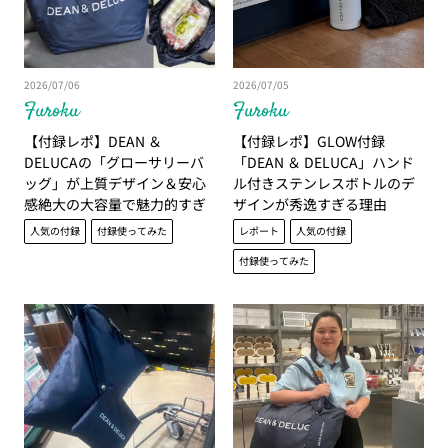
2026/07/06
2026/07/05
Furoku
Furoku
【付録レポ】DEAN ＆
【付録レポ】GLOW付録
DELUCAの「グローサリーバ
「DEAN ＆ DELUCA」ハンド
ッグ」が上質デザイン＆安心
ル付きステンレスボトルのデ
感絶大の大容量で魅力的すぎ
ザインが秀逸すぎる理由
る｜かがやき隊 大西千賀子
人気の付録
付録使ってみた
レポート
人気の付録
付録使ってみた