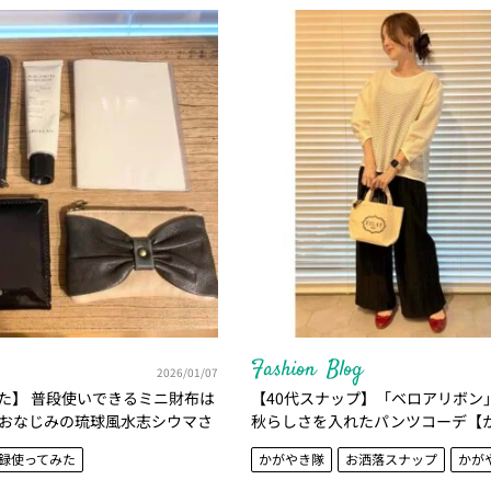
Fashion
Blog
2026/01/07
た】 普段使いできるミニ財布は
【40代スナップ】「ベロアリボン
おなじみの琉球風水志シウマさ
秋らしさを入れたパンツコーデ【
かがやき隊 北澤 亜由美
北澤亜由美さん】
録使ってみた
かがやき隊
お洒落スナップ
かが