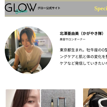
Speci
グロー公式サイト
北澤亜由美（かがやき隊）
美容サロンオーナー
東京都生まれ。牡牛座のO型
ングケアと肌と体の変化を
ケアなど発信していきたい