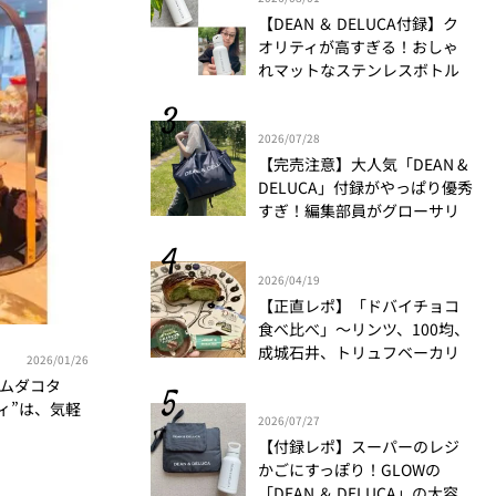
【DEAN ＆ DELUCA付録】ク
オリティが高すぎる！おしゃ
れマットなステンレスボトル
をリアルレビュー│かがやき
隊 伊藤里絵
2026/07/28
【完売注意】大人気「DEAN &
DELUCA」付録がやっぱり優秀
すぎ！編集部員がグローサリ
ーバッグ＋ポーチの魅力を徹
底解説！
2026/04/19
【正直レポ】「ドバイチョコ
食べ比べ」～リンツ、100均、
成城石井、トリュフベーカリ
2026/01/26
ー～｜かがやき隊 藤野翠
マムダコタ
ィ”は、気軽
2026/07/27
隊 北澤亜由美
【付録レポ】スーパーのレジ
かごにすっぽり！GLOWの
「DEAN ＆ DELUCA」の大容