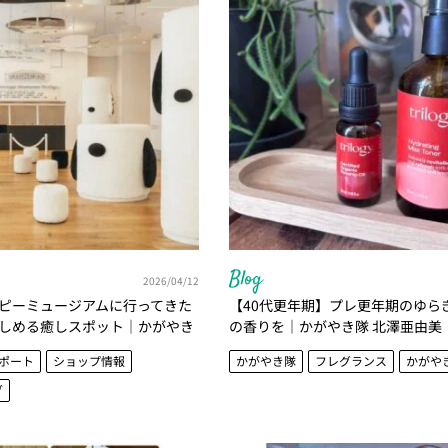
Blog
2026/04/12
ピーミュージアムに行ってきた
【40代更年期】プレ更年期のゆら
しめる癒しスポット｜かがやき
の香りを｜かがやき隊 北澤亜由美
ポート
ショップ情報
かがやき隊
フレグランス
かがや
グ