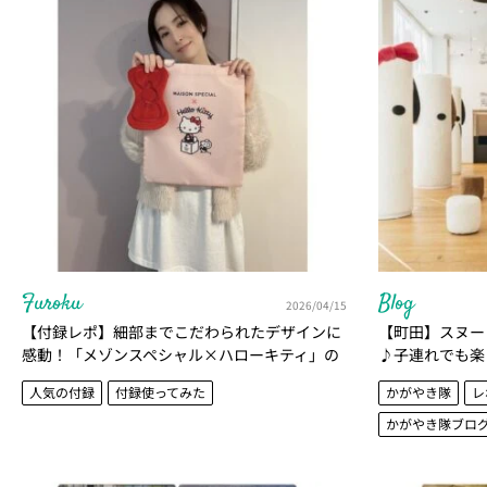
Furoku
Blog
2026/04/15
【付録レポ】細部までこだわられたデザインに
【町田】スヌー
感動！「メゾンスペシャル×ハローキティ」の
♪子連れでも楽
リボンポーチ＆トートバッグが 可愛すぎる | か
隊 北澤亜由美
人気の付録
付録使ってみた
かがやき隊
レ
がやき隊 北澤亜由美
かがやき隊ブロ