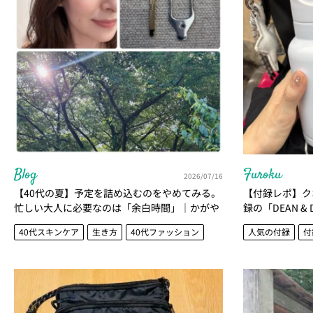
Blog
Furoku
2026/07/16
【40代の夏】予定を詰め込むのをやめてみる。
【付録レポ】ク
忙しい大人に必要なのは「余白時間」｜かがや
録の「DEAN &
き隊 北澤亜由美
かなり使えます
40代スキンケア
生き方
40代ファッション
人気の付録
付