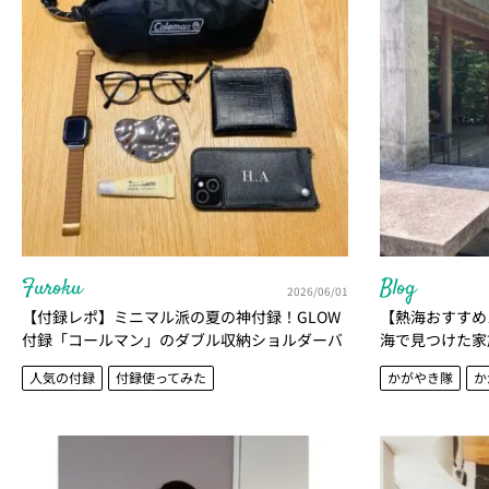
Furoku
Blog
2026/06/01
【付録レポ】ミニマル派の夏の神付録！GLOW
【熱海おすすめ
付録「コールマン」のダブル収納ショルダーバ
海で見つけた家
ッグが想像以上に優秀だった｜かがやき隊 北澤
がやき隊 北澤
人気の付録
付録使ってみた
かがやき隊
か
亜由美