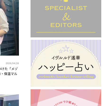
2026/04/28
つけた「メゾ
冷・保温マル
やき隊 北澤