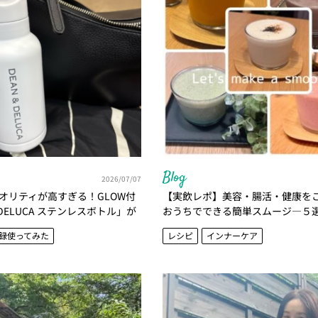
Blog
2026/07/07
オリティが高すぎる！GLOW付
【実飲レポ】美容・腸活・健康を
 DELUCA ステンレスボトル」が
おうちでできる簡単スムージ―５
｜かがやき隊 北澤亜由美
隊 北澤亜由美
録使ってみた
レシピ
インナーケア