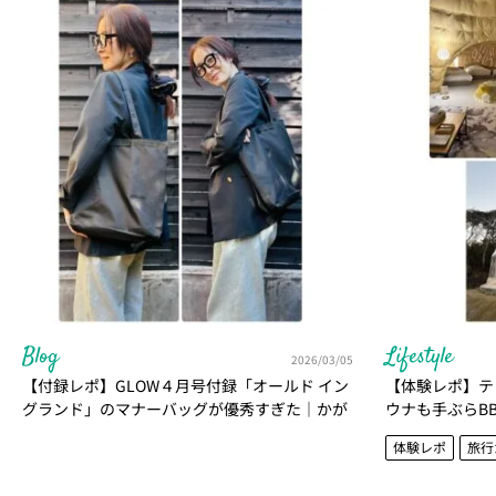
Blog
Lifestyle
2026/03/05
【付録レポ】GLOW４月号付録「オールド イン
【体験レポ】テ
グランド」のマナーバッグが優秀すぎた｜かが
ウナも手ぶらB
やき隊 北澤亜由美
グランピング｜
体験レポ
旅行