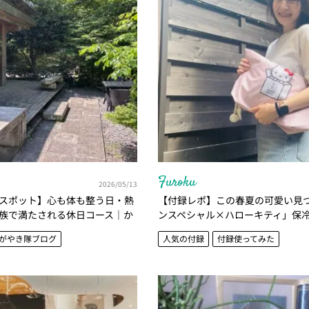
Furoku
2026/05/13
スポット】心も体も整う日・熱
【付録レポ】この春夏の可愛い見
族で満たされる休日コース｜か
ンスペシャル×ハローキティ」保
亜由美
シェバッグ、愛用中です♡｜かが
がやき隊ブログ
人気の付録
付録使ってみた
亜由美