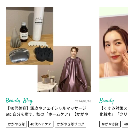
Beauty
Blog
Beauty
2024/09/16
【40代美容】頭皮やフェイシャルマッサージ
【くすみ対策ス
etc.自分を癒す、秋の「ホームケア」【かがや
化粧水」「クリ
き隊│北澤亜由美さん】
し】
かがやき隊
40代ヘアケア
かがやき隊ブログ
かがやき隊
4