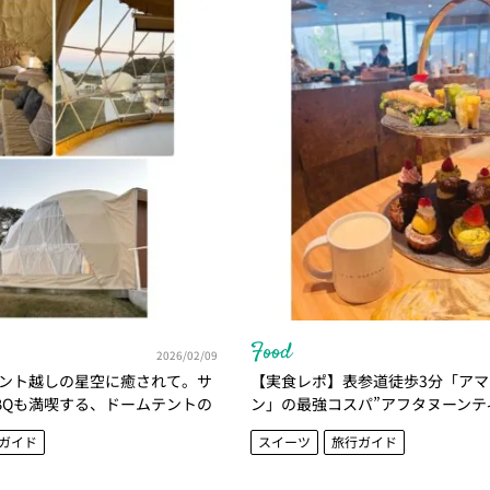
Food
2026/02/09
ント越しの星空に癒されて。サ
【実食レポ】表参道徒歩3分「ア
BQも満喫する、ドームテントの
ン」の最強コスパ”アフタヌーンテ
かがやき隊 北澤亜由美
に楽しめるご褒美時間 | かがやき
ガイド
スイーツ
旅行ガイド