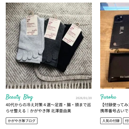
Beauty
Blog
Furoku
2026/01/20
40代からの冷え対策４選〜足首・腸・頭まで巡
【付録使ってみ
らせ整える｜かがやき隊 北澤亜由美
携帯番号占いで
ん全面監修！｜
かがやき隊ブログ
人気の付録
付