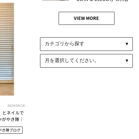
量バッグが便利すぎる！│か
がやき隊 池田愛未
VIEW MORE
2024/09/18
」とネイルで
かがやき隊│
やき隊ブログ