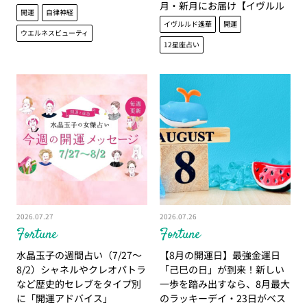
月・新月にお届け【イヴルル
開運
自律神経
ド遙華】
イヴルルド遙華
開運
ウエルネスビューティ
12星座占い
2026.07.27
2026.07.26
Fortune
Fortune
水晶玉子の週間占い（7/27～
【8月の開運日】最強金運日
8/2）シャネルやクレオパトラ
「己巳の日」が到来！新しい
など歴史的セレブをタイプ別
一歩を踏み出すなら、8月最大
に「開運アドバイス」
のラッキーデイ・23日がベス