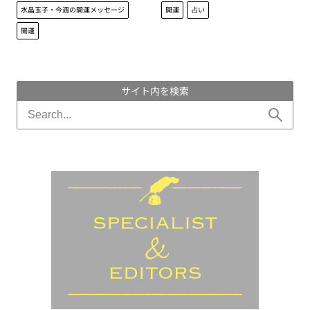
ト！
水晶玉子・今週の開運メッセージ
開運
占い
開運
サイト内を検索