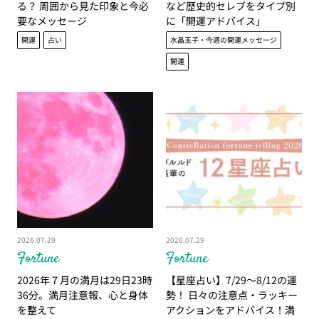
る？ 周囲から見た印象と今必
など歴史的セレブをタイプ別
要なメッセージ
に「開運アドバイス」
開運
占い
水晶玉子・今週の開運メッセージ
開運
2026.07.29
2026.07.29
Fortune
Fortune
2026年７月の満月は29日23時
【星座占い】7/29～8/12の運
36分。満月注意報、心と身体
勢！ 日々の注意点・ラッキー
を整えて
アクションをアドバイス！満