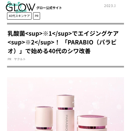
Beauty
2023.11.28
グロー公式サイト
40代スキンケア
PR
乳酸菌<sup>※1</sup>でエイジングケア
<sup>※2</sup>！ 「PARABIO（パラビ
オ）」で始める40代のシワ改善
PR ヤクルト