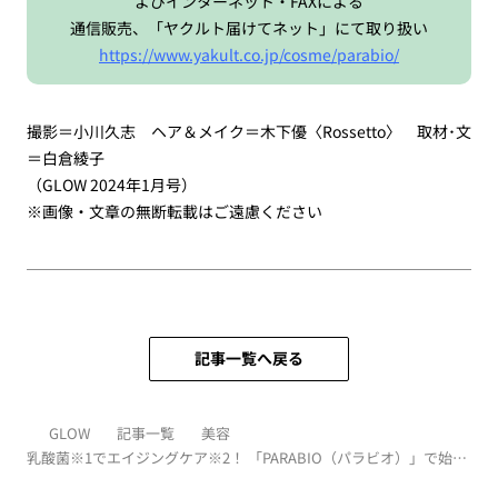
よびインターネット・FAXによる
通信販売、「ヤクルト届けてネット」にて取り扱い
https://www.yakult.co.jp/cosme/parabio/
撮影＝小川久志 ヘア＆メイク＝木下優〈Rossetto〉 取材･文
＝白倉綾子
（GLOW 2024年1月号）
※画像・文章の無断転載はご遠慮ください
記事一覧へ戻る
GLOW
記事一覧
美容
乳酸菌※1でエイジングケア※2！ 「PARABIO（パラビオ）」で始め
る40代のシワ改善