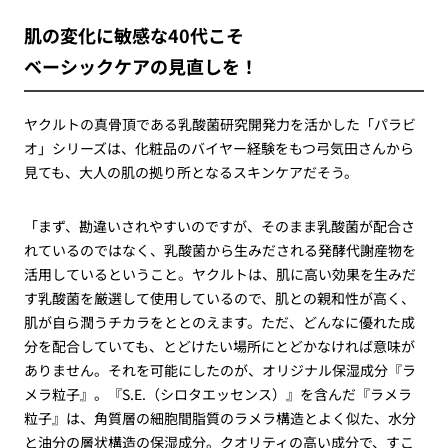
肌の変化に敏感な40代こそ
ベーシックケアの見直しを！
ヤクルトの真骨頂である乳酸菌研究開発力を活かした「パラビ
オ」シリーズは、化粧品のバイヤー経験をもつ弓気田さんから
見ても、大人の肌の拠り所となるスキンケアだそう。
「まず、勘違いされやすいのですが、そのまま乳酸菌が配合さ
れているのではなく、乳酸菌から生みだされる発酵代謝産物を
活用しているということ。ヤクルトは、肌に高い効果を生みだ
す乳酸菌を厳選して使用しているので、肌との親和性が高く、
肌が自ら潤うチカラをととのえます。ただ、どんなに優れた成
分を配合していても、とどけたい場所にとどかなければ意味が
ありません。それを可能にしたのが、オリジナル保湿成分『ラ
メラ粒子』。『S.E.（シロタエッセンス）』を含んだ『ラメラ
粒子』は、角質層の細胞間脂質のラメラ構造とよく似た、水分
と油分の層状構造の保湿成分。クオリティの高い成分で、すこ