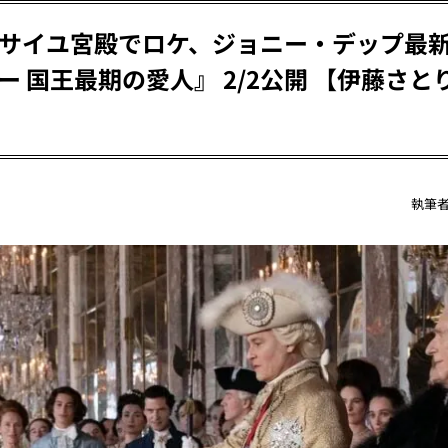
サイユ宮殿でロケ、ジョニー・デップ最
 国王最期の愛人』 2/2公開 【伊藤さと
執筆