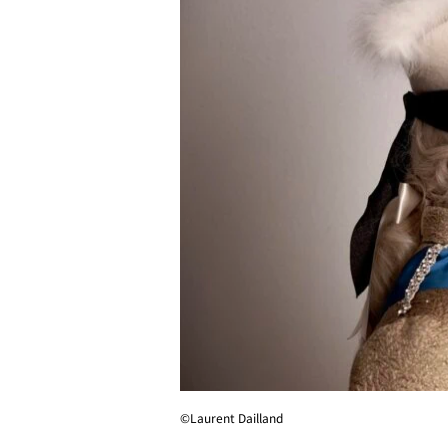
©︎Laurent Dailland