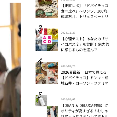
【正直レポ】「ドバイチョコ
食べ比べ」～リンツ、100均、
成城石井、トリュフベーカリ
ー～｜かがやき隊 藤野翠
2024/11/23
【心理テスト】あなたの「サ
イコパス度」を診断！ 魅力的
に感じるものを選んで！
2026/07/26
2026夏最新！ 日本で買える
【ドバイチョコ】ドンキ・成
城石井・ローソン・ファミマ
食べ比べ
2026/08/01
【DEAN ＆ DELUCA付録】ク
オリティが高すぎる！おしゃ
れマットなステンレスボトル