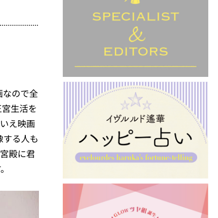
画なので全
王宮生活を
はいえ映画
像する人も
ユ宮殿に君
す。