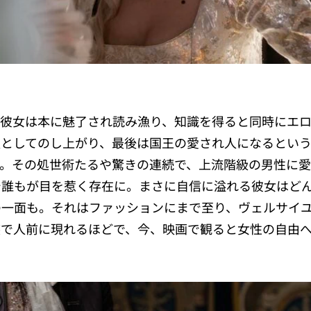
も彼女は本に魅了され読み漁り、知識を得ると同時にエ
人としてのし上がり、最後は国王の愛され人になるとい
す。その処世術たるや驚きの連続で、上流階級の男性に
で誰もが目を惹く存在に。まさに自信に溢れる彼女はど
の一面も。それはファッションにまで至り、ヴェルサイ
装で人前に現れるほどで、今、映画で観ると女性の自由