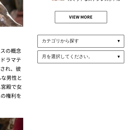
をリアルレビュー│かがやき
隊 伊藤里絵
VIEW MORE
ロスの概念
うドラマテ
愛され、彼
んな男性と
ユ宮殿で女
への権利を