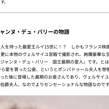
ます。
ジャンヌ・デュ・バリーの物語
人を持った最愛王ルイ15世に！？ しかもフランス映
 更に本物のヴェルサイユ宮殿で撮影され、絢爛豪華な
『ジャンヌ・デュ・バリー 国王最期の愛人』です。と
から愛を貰った公妾、というとポンパドゥール夫人を想
なった後に登場した最期のお妾さんであり、ヴェルサイ
ー伯爵夫人、なのでよりセンセーショナルな物語なので