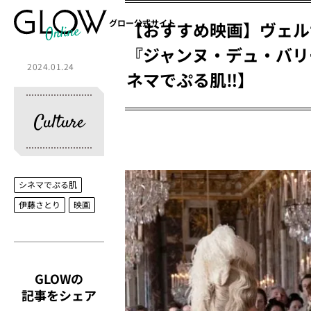
グロー公式サイト
【おすすめ映画】ヴェル
『ジャンヌ・デュ・バリー
2024.01.24
ネマでぷる肌‼】
Culture
シネマでぷる肌
伊藤さとり
映画
GLOWの
記事をシェア