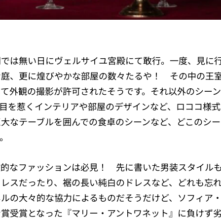
開では無い日にヴェルサイユ宮殿にて敢行。一度、見に
な庭、更に煌びやかな部屋の数々たるや！ その中の王
して外観の撮影が許可されたそうです。それ以外のシー
も目を惹くインテリアや部屋のデザインなど、ロココ様式
大なテーブルを囲んでの食卓のシーンなど、どこのシー
。
徴的なファッションは必見！ 先に書いた男装スタイル
ドレスだったり、裾の長い純白のドレスなど、どれも忘
ネルの大々的な協力によるものだそうだけど、ソフィア
ン賞受賞となった『マリー・アントワネット』に負けず