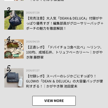
2026/07/28
【完売注意】大人気「DEAN & DELUCA」付録がや
っぱり優秀すぎ！編集部員がグローサリーバッグ＋
ポーチの魅力を徹底解説！
2026/04/19
【正直レポ】「ドバイチョコ食べ比べ」～リンツ、
100均、成城石井、トリュフベーカリー～｜かがや
き隊 藤野翠
2026/07/27
【付録レポ】スーパーのレジかごにすっぽり！
GLOWの「DEAN ＆ DELUCA」の大容量バッグが便
利すぎる！│かがやき隊 池田愛未
VIEW MORE