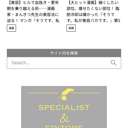
【美容】ヒルで血抜き・更年
【大ヒット漫画】細くしたい
期を乗り越える術……漫画
部位、痩せたくない部位！ 脂
家・まんきつ先生の美容法に
肪冷却は痛かった『そうで
迫る！ マンガ『そうです、私
す。私が美容バカです。』第5
が美容バカです。』大ヒット
話
漫画
漫画
記念インタビュー！
サイト内を検索